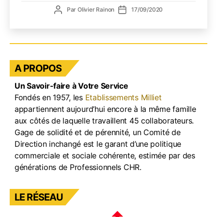
CHR
Auteur
Date
Par
Olivier Rainon
17/09/2020
parisi
de
de
l’article
l’article
A PROPOS
Un Savoir-faire à Votre Service
Fondés en 1957, les
Etablissements Milliet
appartiennent aujourd’hui encore à la même famille
aux côtés de laquelle travaillent 45 collaborateurs.
Gage de solidité et de pérennité, un Comité de
Direction inchangé est le garant d’une politique
commerciale et sociale cohérente, estimée par des
générations de Professionnels CHR.
LE RÉSEAU