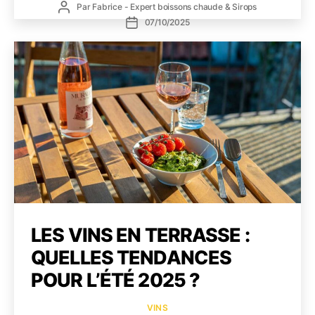
Auteur
Par
Fabrice - Expert boissons chaude & Sirops
vos
de
Date
07/10/2025
client
l’article
de
cet
l’article
auto
avec
des
boiss
origin
et
récon
?
LES VINS EN TERRASSE :
QUELLES TENDANCES
POUR L’ÉTÉ 2025 ?
Catégories
VINS