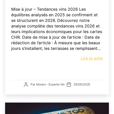
Mise à jour – Tendances vins 2026 Les
équilibres analysés en 2025 se confirment et
se structurent en 2026. Découvrez notre
analyse complète des tendances vins 2026 et
leurs implications économiques pour les cartes
CHR. Date de mise à jour de l’article : Date de
rédaction de l’article : À mesure que les beaux
jours s’installent, les terrasses se remplissent…
Les
Lire la suite
vins
en
terra
:
Auteur
Date
Par
Manon - Experte Vin
29/05/2025
quell
de
de
tenda
l’article
l’article
pour
l’été
2025
?