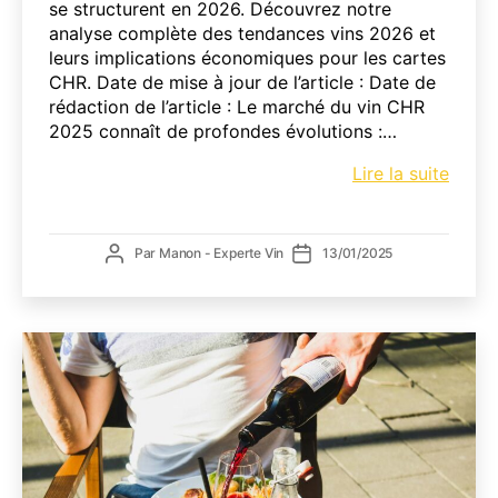
se structurent en 2026. Découvrez notre
analyse complète des tendances vins 2026 et
leurs implications économiques pour les cartes
CHR. Date de mise à jour de l’article : Date de
rédaction de l’article : Le marché du vin CHR
2025 connaît de profondes évolutions :…
Marc
Lire la suite
du
vin
CHR
Auteur
Date
Par
Manon - Experte Vin
13/01/2025
2025
de
de
:
l’article
l’article
Chiffr
et
tenda
à
conna
pour
les
resta