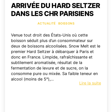
ARRIVÉE DU HARD SELTZER
DANS LES CHR PARISIENS
Catégories
ACTUALITÉ
BOISSONS
Venue tout droit des États-Unis où cette
boisson séduit plus d’un consommateur sur
deux de boissons alcoolisées. Snow Melt est le
premier Hard Seltzer à débarquer à Paris et
donc en France. Limpide, rafraîchissante et
subtilement aromatisée, résultat de la
fermentation de levure et de sucre, on la
consomme pure ou mixée. Sa faible teneur en
alcool (moins de 5°),…
Arriv
Lire la suite
du
Hard
Seltz
dans
les