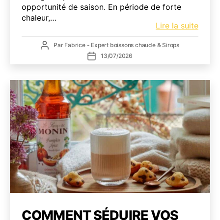
opportunité de saison. En période de forte
chaleur,…
Café
Lire la suite
glacé
Auteur
Par
Fabrice - Expert boissons chaude & Sirops
profe
de
Date
13/07/2026
:
l’article
de
trans
l’article
votre
café
en
arme
secrè
contr
la
chale
COMMENT SÉDUIRE VOS