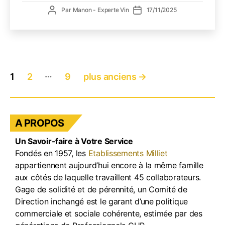
Nouv
Auteur
Date
Par
Manon - Experte Vin
17/11/2025
2025
de
de
:
l’article
l’article
l’occa
rêvée
de
Pagination
faire
…
1
2
9
plus anciens
→
des
pétill
votre
publications
resta
!
A PROPOS
Un Savoir-faire à Votre Service
Fondés en 1957, les
Etablissements Milliet
appartiennent aujourd’hui encore à la même famille
aux côtés de laquelle travaillent 45 collaborateurs.
Gage de solidité et de pérennité, un Comité de
Direction inchangé est le garant d’une politique
commerciale et sociale cohérente, estimée par des