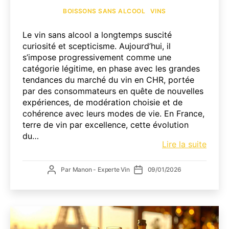
Catégories
BOISSONS SANS ALCOOL
VINS
Le vin sans alcool a longtemps suscité
curiosité et scepticisme. Aujourd’hui, il
s’impose progressivement comme une
catégorie légitime, en phase avec les grandes
tendances du marché du vin en CHR, portée
par des consommateurs en quête de nouvelles
expériences, de modération choisie et de
cohérence avec leurs modes de vie. En France,
terre de vin par excellence, cette évolution
du…
Les
Lire la suite
vins
sans
Auteur
Date
Par
Manon - Experte Vin
09/01/2026
alcoo
de
de
en
l’article
l’article
Franc
:
d’une