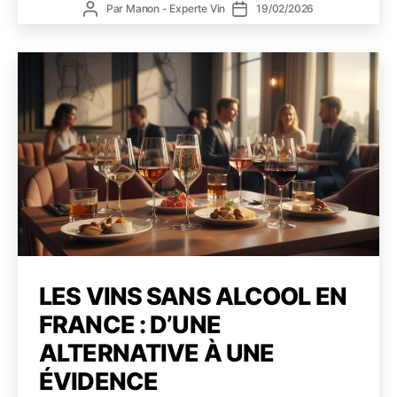
Auteur
Date
Par
Manon - Experte Vin
19/02/2026
2026
de
de
:
l’article
l’article
comp
les
évolu
pour
const
une
carte
perfo
LES VINS SANS ALCOOL EN
FRANCE : D’UNE
ALTERNATIVE À UNE
ÉVIDENCE