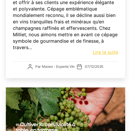
et offrir à ses clients une expérience élégante
et polyvalente. Cépage emblématique
mondialement reconnu, il se décline aussi bien
en vins tranquilles frais et minéraux qu’en
champagnes raffinés et effervescents. Chez
Milliet, nous aimons mettre en avant ce cépage
symbole de gourmandise et de finesse, à
travers…
Char
Lire la suite
pour
resta
Auteur
Date
Par
Manon - Experte Vin
07/12/2025
:
de
de
finess
l’article
l’article
éléga
et
bulles
irrési