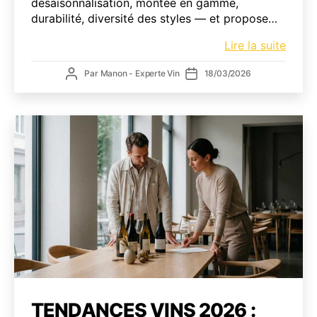
désaisonnalisation, montée en gamme,
durabilité, diversité des styles — et propose…
L’évol
Lire la suite
du
Auteur
Date
Par
Manon - Experte Vin
18/03/2026
vin
de
de
rosé
l’article
l’article
:
comm
la
catég
s’imp
durab
sur
le
marc
TENDANCES VINS 2026 :