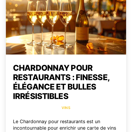
altern
à
une
évide
CHARDONNAY POUR
RESTAURANTS : FINESSE,
ÉLÉGANCE ET BULLES
IRRÉSISTIBLES
Catégories
VINS
Le Chardonnay pour restaurants est un
incontournable pour enrichir une carte de vins