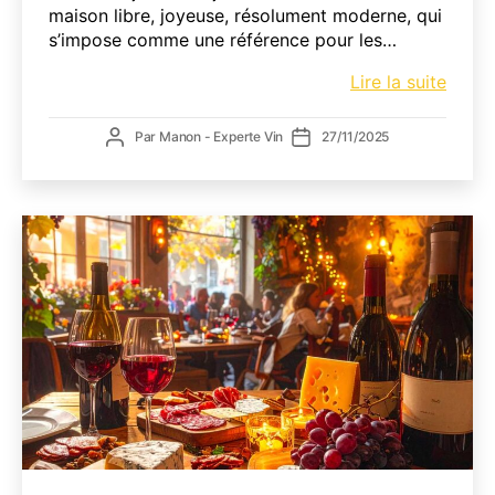
maison libre, joyeuse, résolument moderne, qui
s’impose comme une référence pour les…
Milliet
Lire la suite
x
Banjo
Auteur
Date
Par
Manon - Experte Vin
27/11/2025
Vino
de
de
:
l’article
l’article
des
vins
vivan
et
libres
arrive
chez
nous