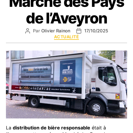
Marché des Pays
de l’Aveyron
Par
Olivier Rainon
17/10/2025
Auteur
Date
Catégories
ACTUALITÉ
de
de
l’article
l’article
La
distribution de bière responsable
était à