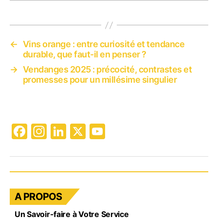
←
Vins orange : entre curiosité et tendance
durable, que faut-il en penser ?
→
Vendanges 2025 : précocité, contrastes et
promesses pour un millésime singulier
F
In
Li
X
Y
a
st
n
o
c
a
k
u
e
gr
e
T
b
a
dI
u
A PROPOS
o
m
n
b
Un Savoir-faire à Votre Service