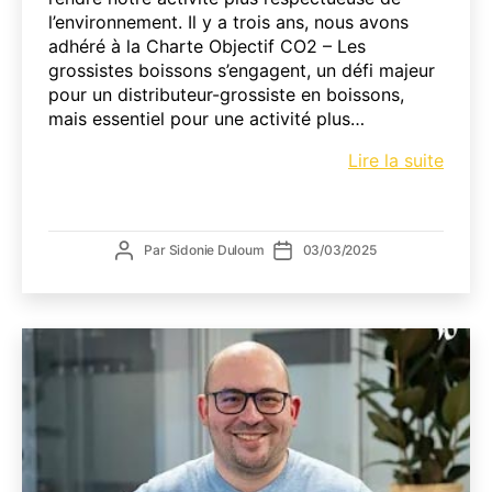
l’environnement. Il y a trois ans, nous avons
adhéré à la Charte Objectif CO2 – Les
grossistes boissons s’engagent, un défi majeur
pour un distributeur-grossiste en boissons,
mais essentiel pour une activité plus…
3
Lire la suite
ans
d’eng
déjà
Auteur
Date
Par
Sidonie Duloum
03/03/2025
pour
de
de
notre
l’article
l’article
Chart
Object
CO2!