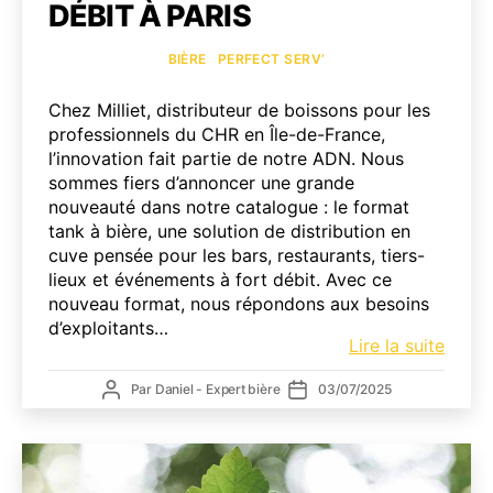
DÉBIT À PARIS
Catégories
BIÈRE
PERFECT SERV’
Chez Milliet, distributeur de boissons pour les
professionnels du CHR en Île-de-France,
l’innovation fait partie de notre ADN. Nous
sommes fiers d’annoncer une grande
nouveauté dans notre catalogue : le format
tank à bière, une solution de distribution en
cuve pensée pour les bars, restaurants, tiers-
lieux et événements à fort débit. Avec ce
nouveau format, nous répondons aux besoins
d’exploitants…
Tank
Lire la suite
à
Auteur
Date
Par
Daniel - Expert bière
03/07/2025
bière
de
de
:
l’article
l’article
une
premi
chez