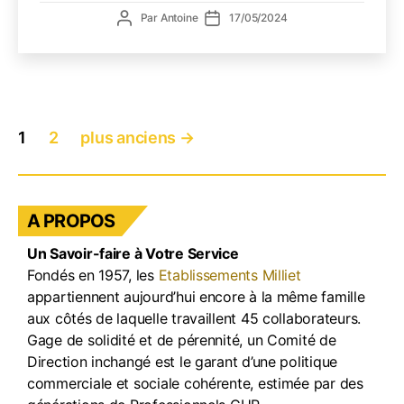
Axel,
Auteur
Date
Par
Antoine
17/05/2024
Chauf
de
de
Livreu
l’article
l’article
chez
Milliet
Pagination
1
2
plus anciens
→
des
publications
A PROPOS
Un Savoir-faire à Votre Service
Fondés en 1957, les
Etablissements Milliet
appartiennent aujourd’hui encore à la même famille
aux côtés de laquelle travaillent 45 collaborateurs.
Gage de solidité et de pérennité, un Comité de
Direction inchangé est le garant d’une politique
commerciale et sociale cohérente, estimée par des