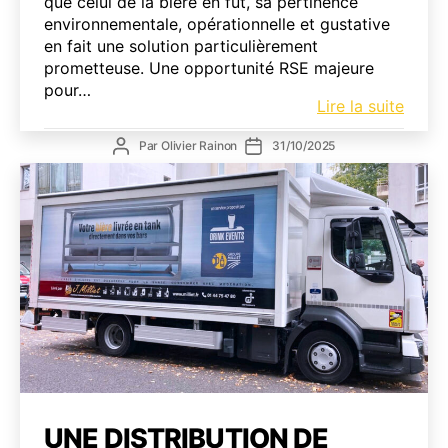
que celui de la bière en fût, sa pertinence
environnementale, opérationnelle et gustative
en fait une solution particulièrement
prometteuse. Une opportunité RSE majeure
pour…
La
Lire la suite
bière
Auteur
Date
Par
Olivier Rainon
31/10/2025
en
de
de
tank
l’article
l’article
CHR
:
une
révol
respo
et
savou
pour
les
profe
du
UNE DISTRIBUTION DE
secte