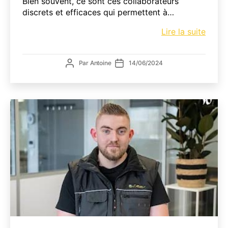
Bien souvent, ce sont ces collaborateurs
discrets et efficaces qui permettent à…
Portra
Lire la suite
d’Adri
Respo
Auteur
Date
Par
Antoine
14/06/2024
du
de
de
pôle
l’article
l’article
Livra