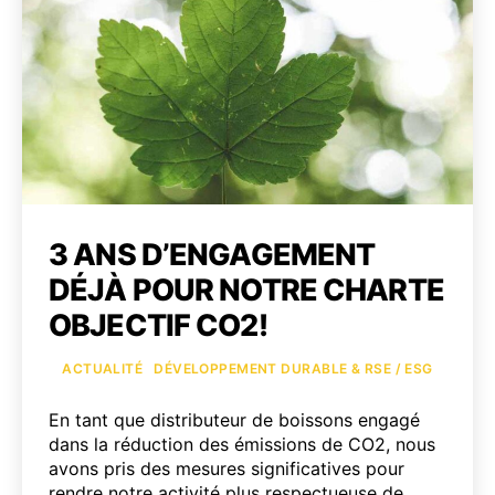
Milliet
pour
les
établ
à
fort
débit
à
Paris
3 ANS D’ENGAGEMENT
DÉJÀ POUR NOTRE CHARTE
OBJECTIF CO2!
Catégories
ACTUALITÉ
DÉVELOPPEMENT DURABLE & RSE / ESG
En tant que distributeur de boissons engagé
dans la réduction des émissions de CO2, nous
avons pris des mesures significatives pour
rendre notre activité plus respectueuse de