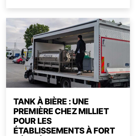
respo
de
de
et
l’article
l’article
innov
au
Marc
des
Pays
de
l’Avey
TANK À BIÈRE : UNE
PREMIÈRE CHEZ MILLIET
POUR LES
ÉTABLISSEMENTS À FORT