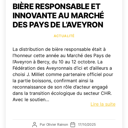
BIÈRE RESPONSABLE ET
INNOVANTE AU MARCHÉ
DES PAYS DE L’AVEYRON
Catégories
ACTUALITÉ
La distribution de bière responsable était à
l’honneur cette année au Marché des Pays de
l’Aveyron à Bercy, du 10 au 12 octobre. La
Fédération des Aveyronnais d’ici et d’ailleurs a
choisi J. Milliet comme partenaire officiel pour
la partie boissons, confirmant ainsi la
reconnaissance de son rôle d’acteur engagé
dans la transition écologique du secteur CHR.
Avec le soutien…
Une
Lire la suite
distri
de
bière
Auteur
Date
Par
Olivier Rainon
17/10/2025