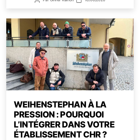
bière
de
de
:
l’article
l’article
une
révol
discr
qui
s’imp
dans
les
établ
WEIHENSTEPHAN À LA
PRESSION : POURQUOI
L’INTÉGRER DANS VOTRE
ÉTABLISSEMENT CHR ?