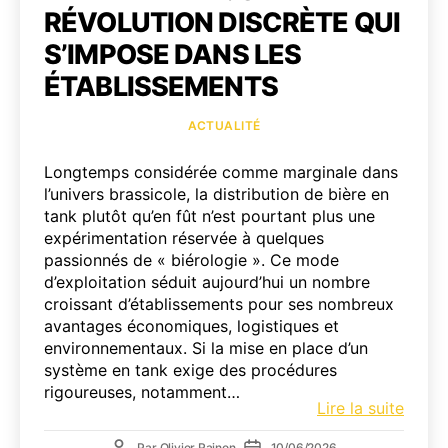
RÉVOLUTION DISCRÈTE QUI
S’IMPOSE DANS LES
ÉTABLISSEMENTS
Catégories
ACTUALITÉ
Longtemps considérée comme marginale dans
l’univers brassicole, la distribution de bière en
tank plutôt qu’en fût n’est pourtant plus une
expérimentation réservée à quelques
passionnés de « biérologie ». Ce mode
d’exploitation séduit aujourd’hui un nombre
croissant d’établissements pour ses nombreux
avantages économiques, logistiques et
environnementaux. Si la mise en place d’un
système en tank exige des procédures
rigoureuses, notamment…
Tank
Lire la suite
à
Auteur
Date
Par
Olivier Rainon
10/06/2026