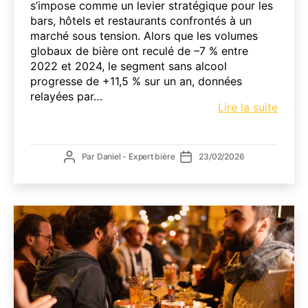
s’impose comme un levier stratégique pour les
bars, hôtels et restaurants confrontés à un
marché sous tension. Alors que les volumes
globaux de bière ont reculé de –7 % entre
2022 et 2024, le segment sans alcool
progresse de +11,5 % sur un an, données
relayées par…
Bière
Lire la suite
sans
alcoo
CHR
Auteur
Date
Par
Daniel - Expert bière
23/02/2026
:
de
de
tenda
l’article
l’article
durab
ou
oppor
strat
en
2026
?