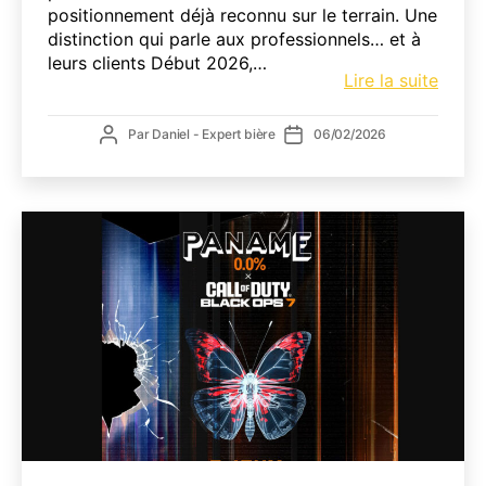
positionnement déjà reconnu sur le terrain. Une
distinction qui parle aux professionnels… et à
leurs clients Début 2026,…
Fauve
Lire la suite
élue
Brass
Auteur
Date
Par
Daniel - Expert bière
06/02/2026
de
de
de
l’anné
l’article
l’article
:
qu’est
ce
que
cela
chan
pour
votre
carte
?