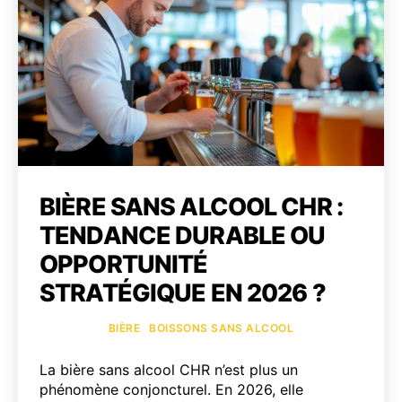
établ
CHR
?
BIÈRE SANS ALCOOL CHR :
TENDANCE DURABLE OU
OPPORTUNITÉ
STRATÉGIQUE EN 2026 ?
Catégories
BIÈRE
BOISSONS SANS ALCOOL
La bière sans alcool CHR n’est plus un
phénomène conjoncturel. En 2026, elle