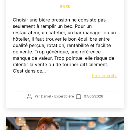
Catégories
BIÈRE
Choisir une bière pression ne consiste pas
seulement à remplir un bec. Pour un
restaurateur, un cafetier, un bar manager ou un
hôtelier, il faut trouver le bon équilibre entre
qualité perçue, rotation, rentabilité et facilité
de vente. Trop générique, une référence
manque de valeur. Trop pointue, elle risque de
ralentir la vente ou de tourner difficilement.
C’est dans ce…
Weihe
Lire la suite
à
la
press
Auteur
Date
Par
Daniel - Expert bière
07/05/2026
:
de
de
pourq
l’article
l’article
l’inté
dans
votre