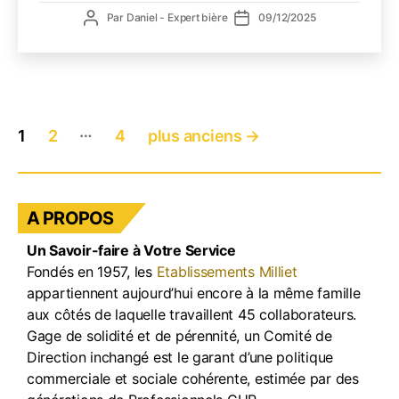
bière
Auteur
Date
Par
Daniel - Expert bière
09/12/2025
sans
de
de
alcoo
l’article
l’article
prem
pour
bars
et
Pagination
…
1
2
4
plus anciens
→
resta
des
?
publications
Zoom
sur
la
A PROPOS
NEIP
Un Savoir-faire à Votre Service
0.0%
Fondés en 1957, les
Etablissements Milliet
Pana
appartiennent aujourd’hui encore à la même famille
x
Call
aux côtés de laquelle travaillent 45 collaborateurs.
of
Gage de solidité et de pérennité, un Comité de
Duty
Direction inchangé est le garant d’une politique
commerciale et sociale cohérente, estimée par des