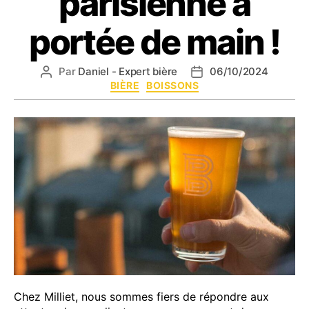
parisienne à
portée de main !
Par
Daniel - Expert bière
06/10/2024
Auteur
Date
Catégories
BIÈRE
BOISSONS
de
de
l’article
l’article
Chez Milliet, nous sommes fiers de répondre aux