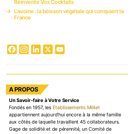
Réinvente Vos Cocktails
→
L’avoine : la boisson végétale qui conquiert la
France
F
In
Li
X
Y
a
st
n
o
c
a
k
u
e
gr
e
T
b
a
dI
u
A PROPOS
o
m
n
b
Un Savoir-faire à Votre Service
o
e
Fondés en 1957, les
Etablissements Milliet
k
appartiennent aujourd’hui encore à la même famille
aux côtés de laquelle travaillent 45 collaborateurs.
Gage de solidité et de pérennité, un Comité de