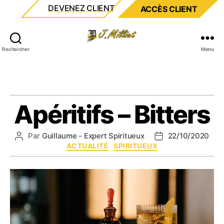
DEVENEZ CLIENT
ACCÈS CLIENT
Milliet
Rechercher
Menu
Apéritifs – Bitters
Par
Guillaume - Expert Spiritueux
22/10/2020
Auteur
Date
Catégories
ACTUALITÉ
SPIRITUEUX
de
de
l’article
l’article