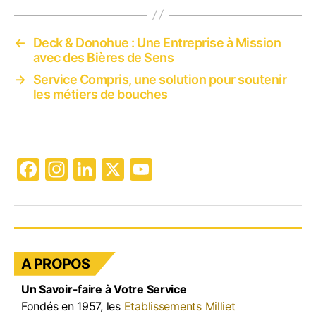
←
Deck & Donohue : Une Entreprise à Mission
avec des Bières de Sens
→
Service Compris, une solution pour soutenir
les métiers de bouches
F
In
Li
X
Y
a
st
n
o
c
a
k
u
e
gr
e
T
b
a
dI
u
A PROPOS
o
m
n
b
Un Savoir-faire à Votre Service
o
e
Fondés en 1957, les
Etablissements Milliet