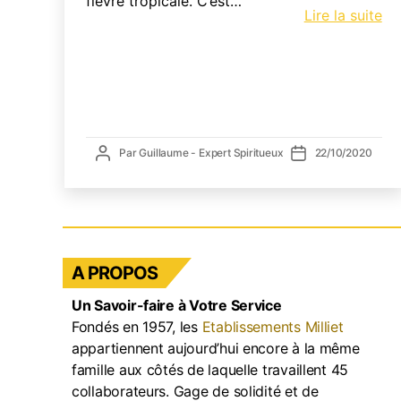
fièvre tropicale. C’est…
Apé
Lire la suite
–
Bit
Auteur
Date
Par
Guillaume - Expert Spiritueux
22/10/2020
de
de
l’article
l’article
A PROPOS
Un Savoir-faire à Votre Service
Fondés en 1957, les
Etablissements Milliet
appartiennent aujourd’hui encore à la même
famille aux côtés de laquelle travaillent 45
collaborateurs. Gage de solidité et de