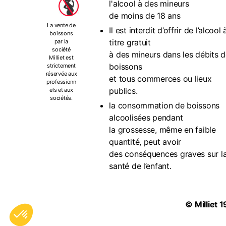
l'alcool à des mineurs
de moins de 18 ans
La vente de
Il est interdit d’offrir de l’alcool 
boissons
titre gratuit
par la
société
à des mineurs dans les débits 
Milliet est
boissons
strictement
réservée aux
et tous commerces ou lieux
professionn
publics.
els et aux
sociétés.
la consommation de boissons
alcoolisées pendant
la grossesse, même en faible
quantité, peut avoir
des conséquences graves sur l
santé de l’enfant.
©
Milliet
1