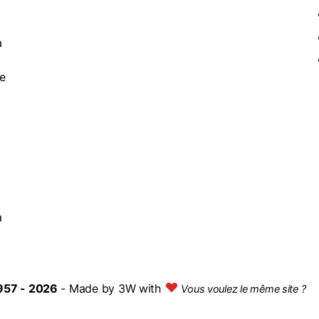
à
de
a
957 - 2026
- Made by
3W with
Vous voulez le même site ?