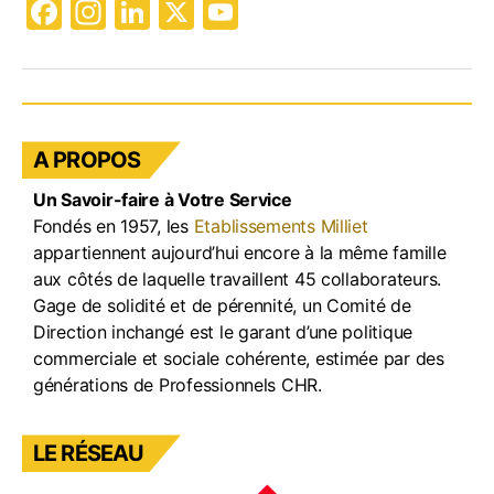
F
In
Li
X
Y
a
st
n
o
c
a
k
u
e
gr
e
T
b
a
dI
u
A PROPOS
o
m
n
b
Un Savoir-faire à Votre Service
o
e
Fondés en 1957, les
Etablissements Milliet
k
appartiennent aujourd’hui encore à la même famille
aux côtés de laquelle travaillent 45 collaborateurs.
Gage de solidité et de pérennité, un Comité de
Direction inchangé est le garant d’une politique
commerciale et sociale cohérente, estimée par des
générations de Professionnels CHR.
LE RÉSEAU