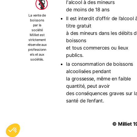
l'alcool à des mineurs
de moins de 18 ans
La vente de
Il est interdit d’offrir de l’alcool 
boissons
titre gratuit
par la
société
à des mineurs dans les débits 
Milliet est
boissons
strictement
réservée aux
et tous commerces ou lieux
professionn
publics.
els et aux
sociétés.
la consommation de boissons
alcoolisées pendant
la grossesse, même en faible
quantité, peut avoir
des conséquences graves sur l
santé de l’enfant.
©
Milliet
1