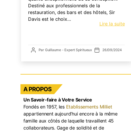
Destiné aux professionnels de la
restauration, des bars et des hôtels, Sir
Davis est le choix…
Sir
Lire la suite
Da
:
Un
Wh
Auteur
Date
Par
Guillaume - Expert Spiritueux
26/09/2024
de
de
po
l’article
l’article
Vo
Bar
Hô
et
A PROPOS
Re
Un Savoir-faire à Votre Service
Fondés en 1957, les
Etablissements Milliet
appartiennent aujourd’hui encore à la même
famille aux côtés de laquelle travaillent 45
collaborateurs. Gage de solidité et de