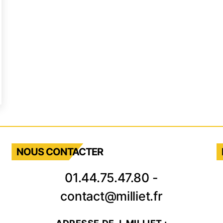
vis
isky
ur
s
s,
tels
NOUS CONTACTER
staurants
01.44.75.47.80
-
contact@milliet.fr