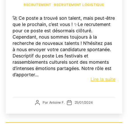
Catégories
RECRUTEMENT
RECRUTEMENT LOGISTIQUE
🚀 Ce poste a trouvé son talent, mais peut-être
que le prochain, c’est vous ! ✨Le recrutement
pour ce poste est désormais clôturé.
Cependant, nous sommes toujours à la
recherche de nouveaux talents ! N’hésitez pas
à nous envoyer votre candidature spontanée.
Descriptif du poste Les festivals et
rassemblements culturels sont des moments
d’intenses émotions partagées. Notre rôle est
d’apporter…
Milliet
Lire la suite
recru
:
Gesti
Auteur
Date
Par
Antoine F.
25/01/2024
de
de
de
parc
l’article
l’article
matér
évène