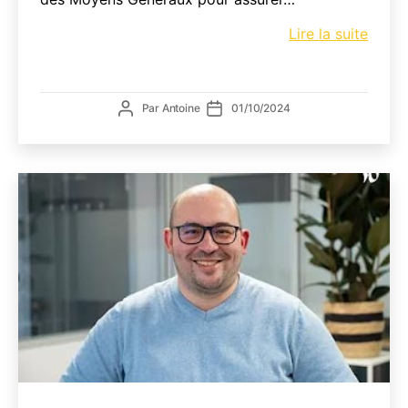
Milliet
Lire la suite
Recru
:
Respo
Auteur
Date
Par
Antoine
01/10/2024
des
de
de
Moye
l’article
l’article
Génér