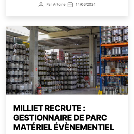
Auteur
Date
Par
Antoine
14/06/2024
du
de
de
pôle
l’article
l’article
Livra
MILLIET RECRUTE :
GESTIONNAIRE DE PARC
MATÉRIEL ÉVÈNEMENTIEL