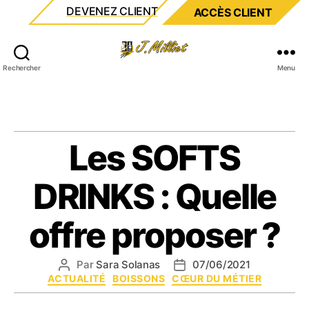
DEVENEZ CLIENT
ACCÈS CLIENT
Milliet
Rechercher
Menu
Les SOFTS
DRINKS : Quelle
offre proposer ?
Par
Sara Solanas
07/06/2021
Auteur
Date
Catégories
ACTUALITÉ
BOISSONS
CŒUR DU MÉTIER
de
de
l’article
l’article