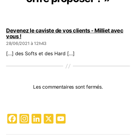
Devenez le caviste de vos clients - Milliet avec
dit :
vous !
28/06/2021 à 12h43
[…] des Softs et des Hard […]
Les commentaires sont fermés.
F
In
Li
X
Y
a
st
n
o