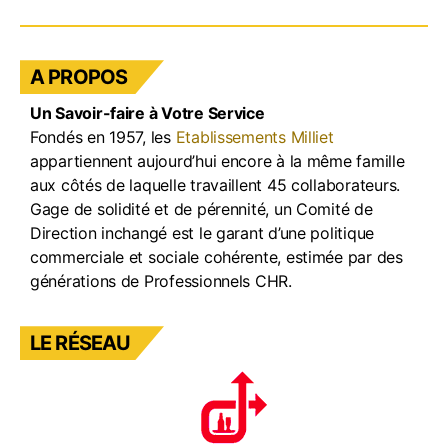
c
a
k
u
e
gr
e
T
b
a
dI
u
A PROPOS
o
m
n
b
Un Savoir-faire à Votre Service
o
e
Fondés en 1957, les
Etablissements Milliet
k
appartiennent aujourd’hui encore à la même famille
aux côtés de laquelle travaillent 45 collaborateurs.
Gage de solidité et de pérennité, un Comité de
Direction inchangé est le garant d’une politique
commerciale et sociale cohérente, estimée par des
générations de Professionnels CHR.
LE RÉSEAU