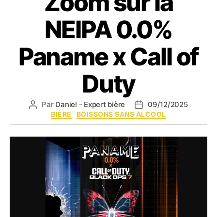
Zoom sur la
NEIPA 0.0%
Paname x Call of
Duty
Par
Daniel - Expert bière
09/12/2025
Auteur
Date
Catégories
BIÈRE
BOISSONS SANS ALCOOL
de
de
l’article
l’article