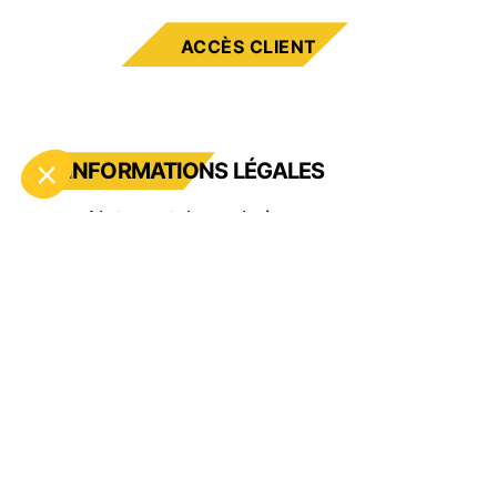
ACCÈS CLIENT
INFORMATIONS LÉGALES
Notre catalogue boisson
Conditions générales de ventes
Mentions légales
Presse
Lexique
Recrutement
Partenaires
Devenir Partenaire Milliet