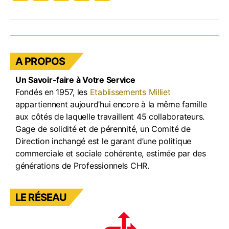
a
st
n
o
c
a
k
u
e
gr
e
T
b
a
dI
u
A PROPOS
o
m
n
b
Un Savoir-faire à Votre Service
o
e
Fondés en 1957, les
Etablissements Milliet
k
appartiennent aujourd’hui encore à la même famille
aux côtés de laquelle travaillent 45 collaborateurs.
Gage de solidité et de pérennité, un Comité de
Direction inchangé est le garant d’une politique
commerciale et sociale cohérente, estimée par des
générations de Professionnels CHR.
LE RÉSEAU