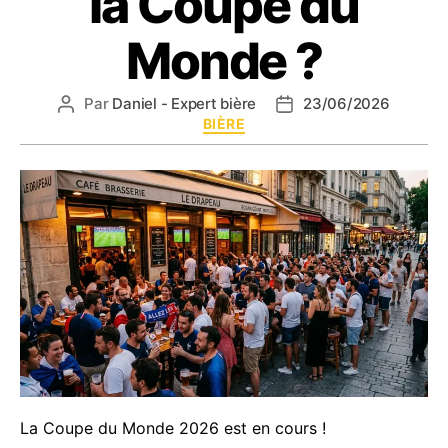
la Coupe du
Monde ?
Par
Daniel - Expert bière
23/06/2026
Auteur
Date
Catégories
BIÈRE
de
de
l’article
l’article
La Coupe du Monde 2026 est en cours !