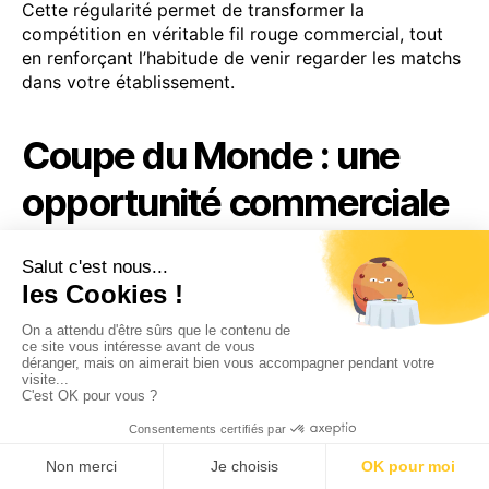
Cette régularité permet de transformer la
compétition en véritable fil rouge commercial, tout
en renforçant l’habitude de venir regarder les matchs
dans votre établissement.
Coupe du Monde : une
opportunité commerciale
pour les bars CHR
Avec plus d’un mois de compétition jusqu’au 19 juillet,
la Coupe du Monde représente bien plus qu’un simple
événement sportif.
C’est une occasion unique de faire revenir les clients
régulièrement, de créer des rendez-vous récurrents
et de générer du chiffre d’affaires autour d’un
événement fédérateur.