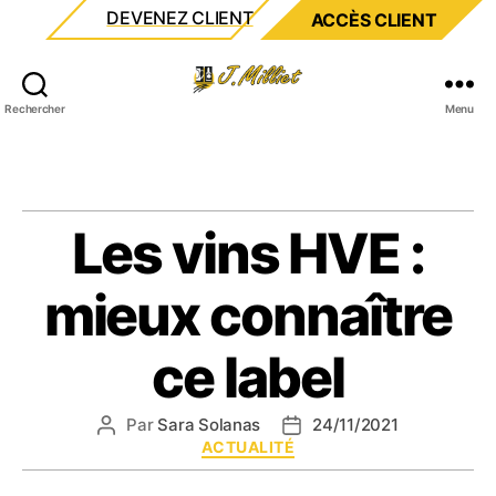
DEVENEZ CLIENT
ACCÈS CLIENT
Milliet
Rechercher
Menu
Les vins HVE :
mieux connaître
ce label
Par
Sara Solanas
24/11/2021
Auteur
Date
Catégories
ACTUALITÉ
de
de
l’article
l’article