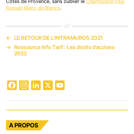
Côtes de Provence, sans oublier le
Champagne Paul
Romain Blanc de Blancs
.
←
LE RETOUR DE L’INTRAMUROS 2021
→
Ressource Info Tarif : Les droits d’accises
2022
F
In
Li
X
Y
a
st
n
o
c
a
k
u
e
gr
e
T
b
a
dI
u
A PROPOS
o
m
n
b