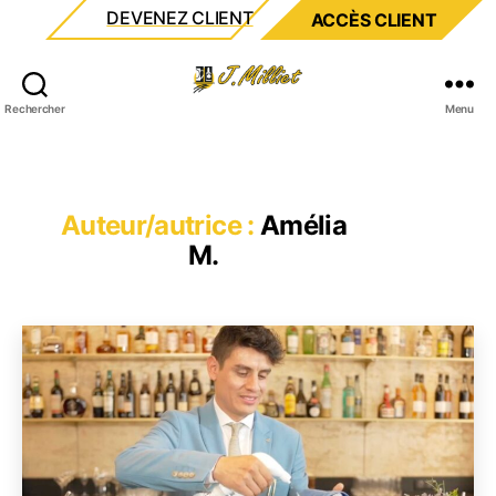
DEVENEZ CLIENT
ACCÈS CLIENT
Milliet
Rechercher
Menu
Auteur/autrice :
Amélia
M.