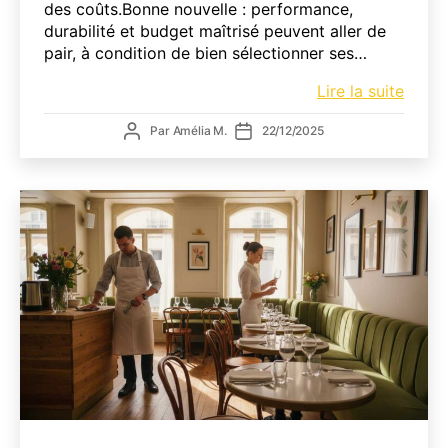
des coûts.Bonne nouvelle : performance,
durabilité et budget maîtrisé peuvent aller de
pair, à condition de bien sélectionner ses…
Produ
Lire la suite
d’entr
Auteur
Date
Par
Amélia M.
22/12/2025
écolo
de
de
CHR
l’article
l’article
:
allier
écon
et
écolo
sans
comp