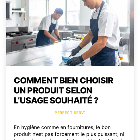
influ
l’expé
client
?
COMMENT BIEN CHOISIR
UN PRODUIT SELON
L’USAGE SOUHAITÉ ?
Catégories
PERFECT SERV’
En hygiène comme en fournitures, le bon
produit n’est pas forcément le plus puissant, ni