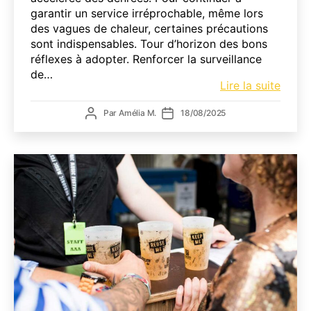
garantir un service irréprochable, même lors
des vagues de chaleur, certaines précautions
sont indispensables. Tour d’horizon des bons
réflexes à adopter. Renforcer la surveillance
de…
Forte
Lire la suite
chale
Auteur
Date
Par
Amélia M.
18/08/2025
et
de
de
hygiè
l’article
l’article
en
cuisin
:
quell
préca
prend
?