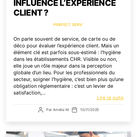
INFLUENCE L’EXPÉRIENCE
CLIENT ?
Catégories
PERFECT SERV’
On parle souvent de service, de carte ou de
déco pour évaluer l’expérience client. Mais un
élément clé est parfois sous-estimé : l’hygiène
dans les établissements CHR. Visible ou non,
elle joue un rôle majeur dans la perception
globale d’un lieu. Pour les professionnels du
secteur, soigner l’hygiène, c’est bien plus qu’une
obligation réglementaire : c’est un levier de
satisfaction,…
Comm
Lire la suite
l’hygi
Auteur
Date
Par
Amélia M.
10/11/2025
dans
de
de
les
l’article
l’article
établ
CHR