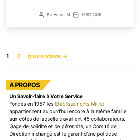
la
verrer
Auteur
Date
Par
Amélia M.
17/07/2025
en
de
de
terra
l’article
l’article
:
comm
éviter
Pagination
la
1
2
plus anciens
→
des
pénur
et
publications
la
casse
A PROPOS
en
haute
Un Savoir-faire à Votre Service
saiso
Fondés en 1957, les
Etablissements Milliet
?
appartiennent aujourd’hui encore à la même famille
aux côtés de laquelle travaillent 45 collaborateurs.
Gage de solidité et de pérennité, un Comité de
Direction inchangé est le garant d’une politique