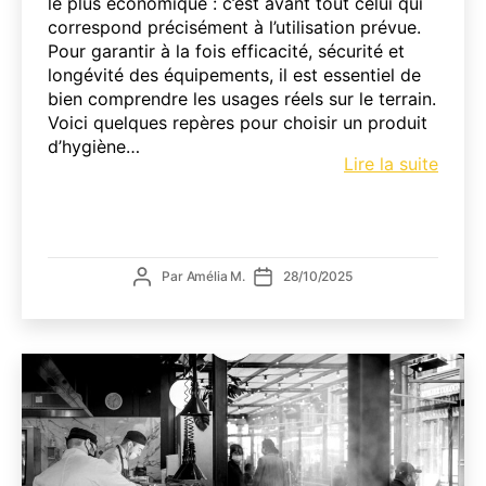
le plus économique : c’est avant tout celui qui
correspond précisément à l’utilisation prévue.
Pour garantir à la fois efficacité, sécurité et
longévité des équipements, il est essentiel de
bien comprendre les usages réels sur le terrain.
Voici quelques repères pour choisir un produit
d’hygiène…
Comm
Lire la suite
bien
choisi
un
produ
Auteur
Date
Par
Amélia M.
28/10/2025
selon
de
de
l’usag
l’article
l’article
souha
?