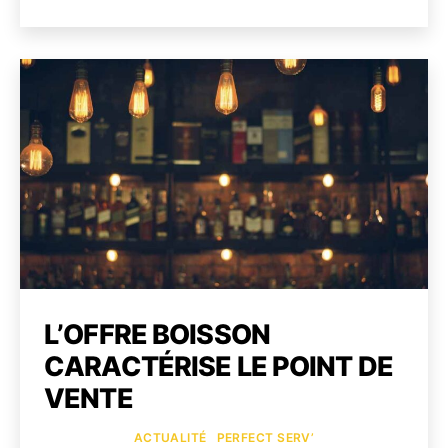
vos
de
de
côtés
l’article
l’article
Il
faut
TENI
!
L’OFFRE BOISSON
CARACTÉRISE LE POINT DE
VENTE
Catégories
ACTUALITÉ
PERFECT SERV’