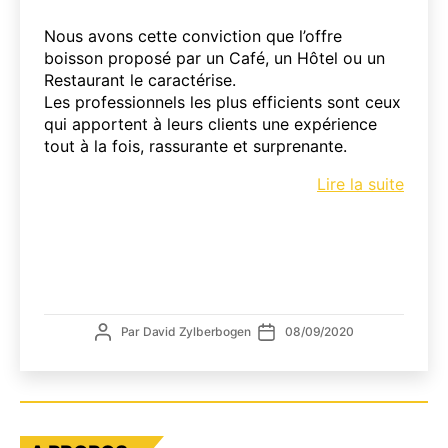
Nous avons cette conviction que l’offre
boisson proposé par un Café, un Hôtel ou un
Restaurant le caractérise.
Les professionnels les plus efficients sont ceux
qui apportent à leurs clients une expérience
tout à la fois, rassurante et surprenante.
L’offr
Lire la suite
boiss
carac
le
point
de
vente
Auteur
Date
Par
David Zylberbogen
08/09/2020
de
de
l’article
l’article