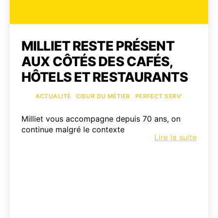
MILLIET RESTE PRÉSENT
AUX CÔTÉS DES CAFÉS,
HÔTELS ET RESTAURANTS
Catégories
ACTUALITÉ
CŒUR DU MÉTIER
PERFECT SERV’
Milliet vous accompagne depuis 70 ans, on
continue malgré le contexte
Milliet
Lire la suite
reste
prése
aux
côtés
des
cafés,
hôtel