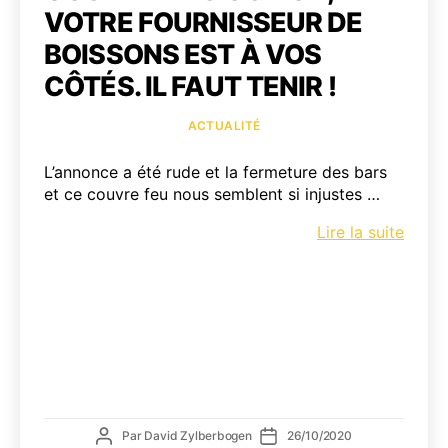
VOTRE FOURNISSEUR DE
BOISSONS EST À VOS
CÔTÉS. IL FAUT TENIR !
Catégories
ACTUALITÉ
L’annonce a été rude et la fermeture des bars
et ce couvre feu nous semblent si injustes …
Couvr
Lire la suite
feu
ou
non,
votre
fourn
de
boiss
est
à
Auteur
Date
Par
David Zylberbogen
26/10/2020