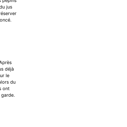
rs pépins
du jus
réserver
foncé.
 Après
us déjà
ur le
alors du
s ont
 garde.