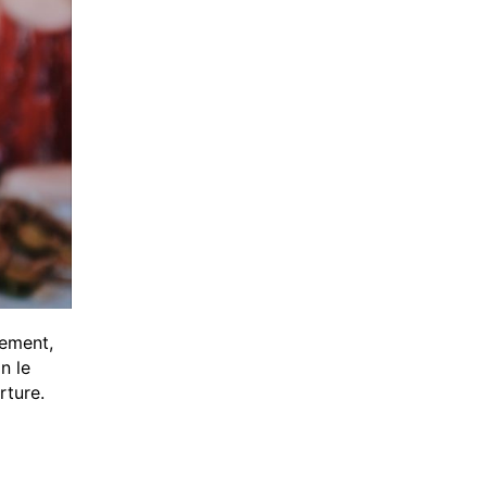
nement,
n le
rture.