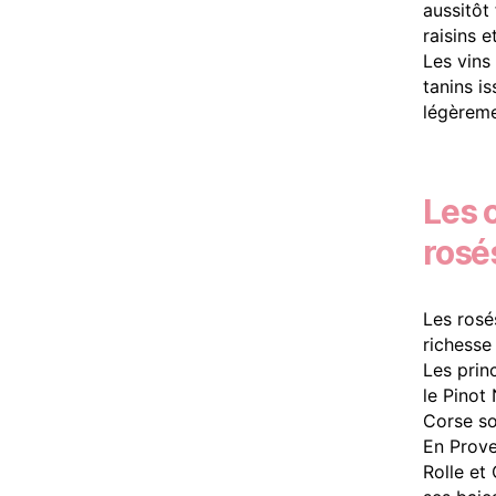
aussitôt
raisins e
Les vins
tanins i
légèreme
Les 
rosé
Les rosés
richesse 
Les prin
le Pinot
Corse so
En Prove
Rolle et