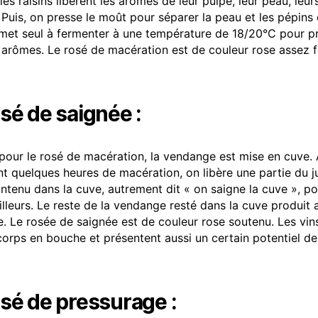
les raisins libèrent les arômes de leur pulpe, leur peau, leu
. Puis, on presse le moût pour séparer la peau et les pépins 
 met seul à fermenter à une température de 18/20°C pour p
 arômes. Le rosé de macération est de couleur rose assez 
osé de saignée :
ur le rosé de macération, la vendange est mise en cuve.
t quelques heures de macération, on libère une partie du j
ontenu dans la cuve, autrement dit « on saigne la cuve », po
ailleurs. Le reste de la vendange resté dans la cuve produit 
e. Le rosée de saignée est de couleur rose soutenu. Les vin
corps en bouche et présentent aussi un certain potentiel de
osé de pressurage :