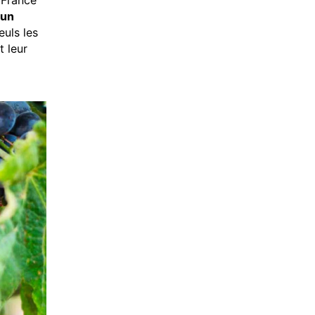
 France
 un
uls les
t leur