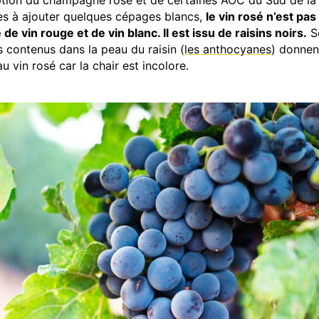
ption du champagne rosé et de certaines AOC du Sud de la
es à ajouter quelques cépages blancs,
le vin rosé n’est pas
de vin rouge et de vin blanc. Il est issu de raisins noirs.
Se
 contenus dans la peau du raisin (
les anthocyanes
) donnen
u vin rosé car la chair est incolore.