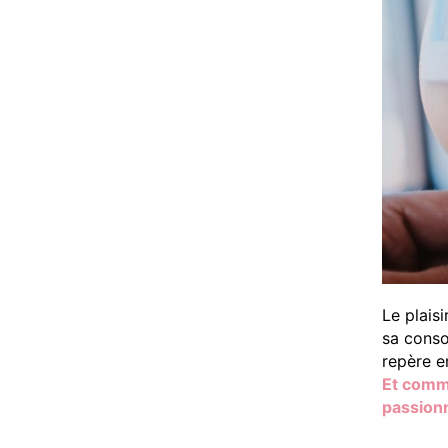
Le plais
sa conso
repère e
Et comme
passion