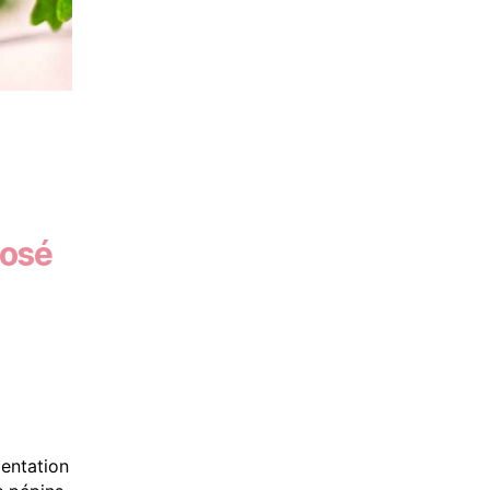
rosé
mentation