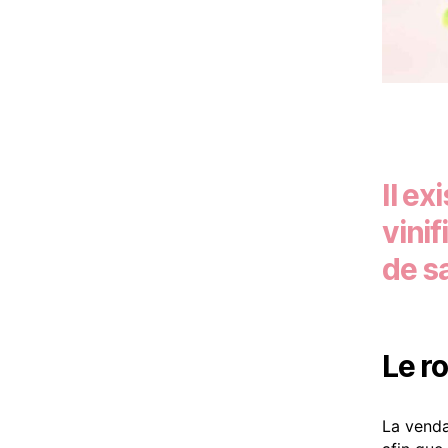
Il ex
vinif
de s
Le r
La venda