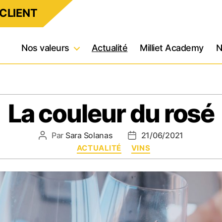
CLIENT
Nos valeurs
Actualité
Milliet Academy
N
La couleur du rosé
Par
Sara Solanas
21/06/2021
Auteur
Date
Catégories
de
ACTUALITÉ
VINS
de
l’article
l’article