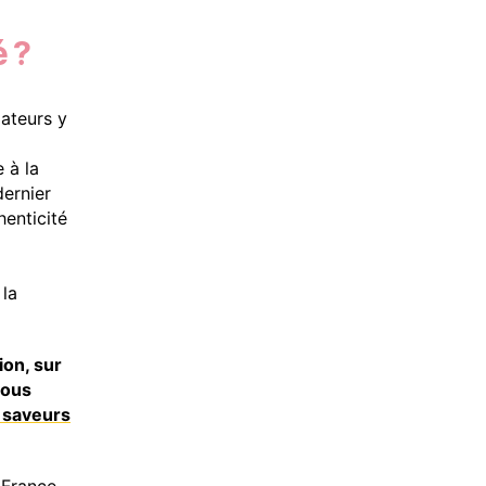
é ?
mateurs y
 à la
dernier
enticité
 la
ion, sur
vous
e saveurs