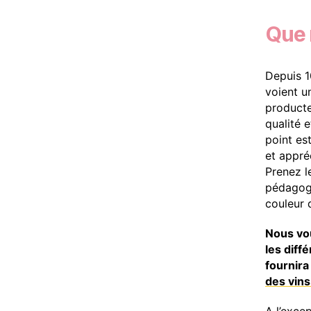
Que 
Depuis 1
voient u
producteu
qualité e
point es
et appréc
Prenez l
pédagogi
couleur 
Nous vou
les diff
fournir
des vins