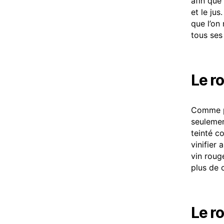
afin que 
et le jus
que l’on
tous ses
Le r
Comme po
seulemen
teinté c
vinifier 
vin roug
plus de 
Le r