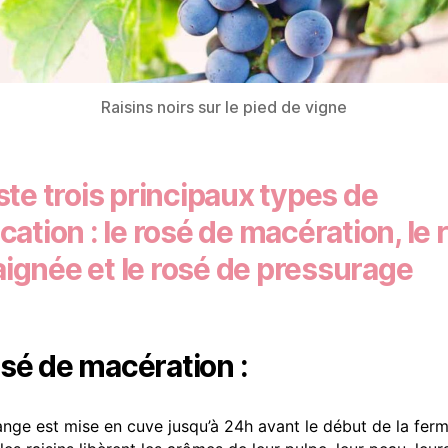
Raisins noirs sur le pied de vigne
iste trois principaux types de
ication : le rosé de macération, le 
aignée et le rosé de pressurage
osé de macération :
nge est mise en cuve jusqu’à 24h avant le début de la fer