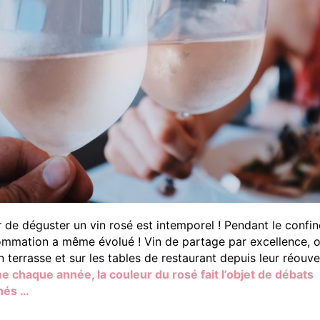
ir de déguster un vin rosé est intemporel ! Pendant le confi
mmation a même évolué ! Vin de partage par excellence, o
n terrasse et sur les tables de restaurant depuis leur réouve
 chaque année, la couleur du rosé fait l’objet de débats
nés …