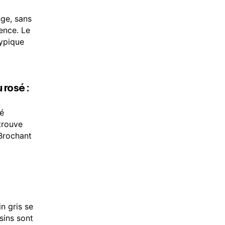
ge, sans
ence. Le
typique
 rosé :
sé
etrouve
 Brochant
n gris se
isins sont