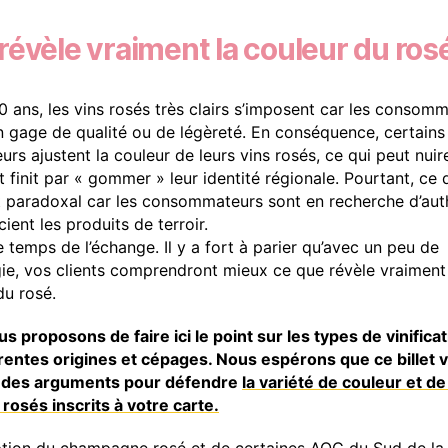
révèle vraiment la couleur du ros
0 ans, les vins rosés très clairs s’imposent car les consom
n gage de qualité ou de légèreté. En conséquence, certains
rs ajustent la couleur de leurs vins rosés, ce qui peut nuire
t finit par « gommer » leur identité régionale. Pourtant, ce 
t paradoxal car les consommateurs sont en recherche d’auth
ient les produits de terroir.
e temps de l’échange. Il y a fort à parier qu’avec un peu de
e, vos clients comprendront mieux ce que révèle vraiment
du rosé.
s proposons de faire ici le point sur les types de vinificat
érentes origines et cépages. Nous espérons que ce billet 
a des arguments pour défendre
la variété de couleur et d
 rosés inscrits à votre carte.