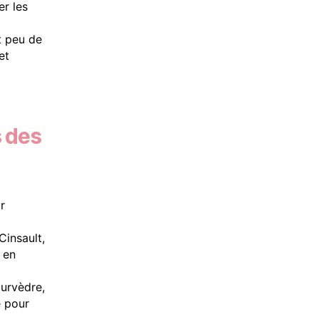
er les
t peu de
et
s des
r
Cinsault,
 en
urvèdre,
é pour