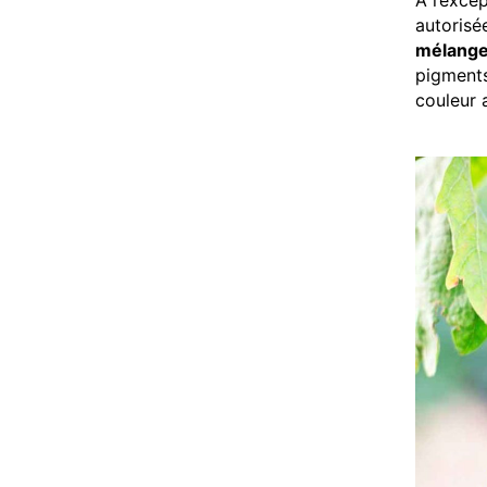
A l’exce
autorisé
mélange 
pigments
couleur a