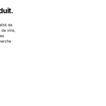
duit.
alité de
 de vins,
des
cherche