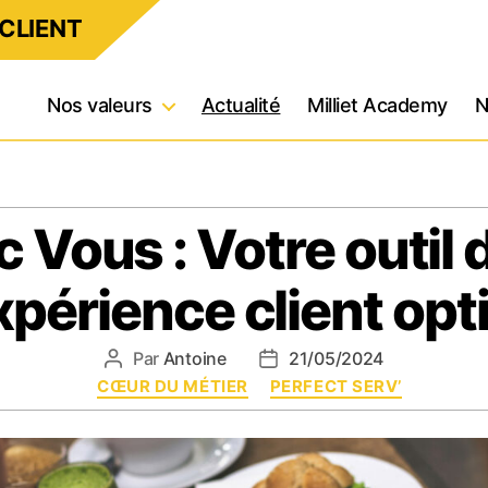
CLIENT
Nos valeurs
Actualité
Milliet Academy
N
c Vous : Votre outil 
xpérience client opt
Par
Antoine
21/05/2024
Auteur
Date
Catégories
CŒUR DU MÉTIER
de
de
PERFECT SERV’
l’article
l’article