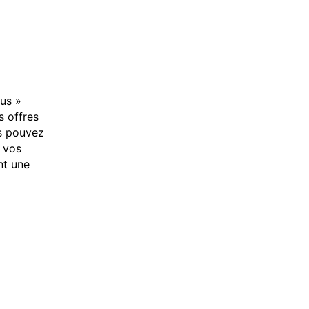
ous »
s offres
us pouvez
i vos
nt une