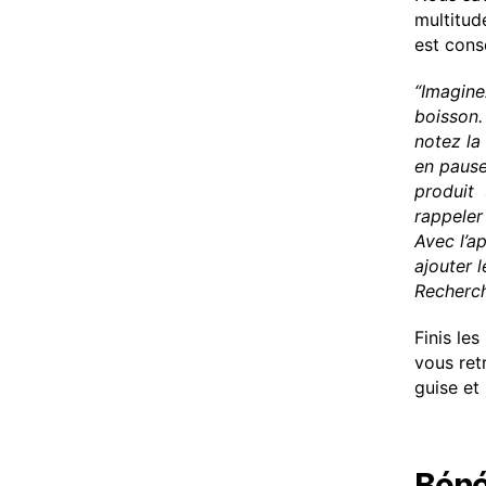
multitud
est cons
“Imagine
boisson.
notez la
en pause
produit 
rappeler
Avec l’a
ajouter l
Recherch
Finis le
vous ret
guise et 
Bénéf