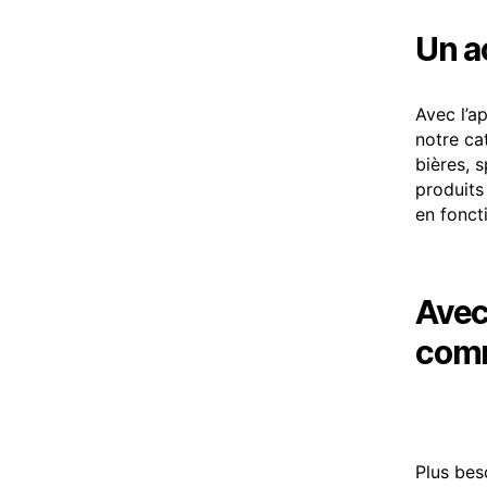
Un a
Avec l’a
notre ca
bières, 
produits
en fonct
Avec 
comm
Plus bes