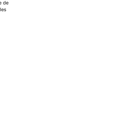
e de
les