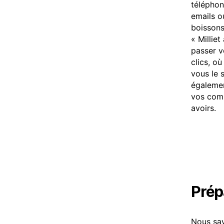
téléphon
emails 
boissons
« Millie
passer 
clics, o
vous le 
égalemen
vos comm
avoirs.
Prép
Nous sav