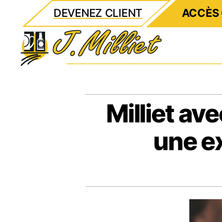
DEVENEZ CLIENT
ACCÈS 
Milliet
Milliet ave
une e