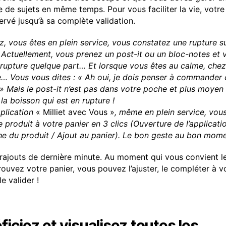
e de sujets en même temps. Pour vous faciliter la vie, votre
ervé jusqu’à sa complète validation.
z, vous êtes en plein service, vous constatez une rupture s
 Actuellement, vous prenez un post-it ou un bloc-notes et 
 rupture quelque part… Et lorsque vous êtes au calme, che
… Vous vous dites : « Ah oui, je dois penser à commander 
» Mais le post-it n’est pas dans votre poche et plus moyen
 la boisson qui est en rupture !
pplication
« Milliet avec Vous »
, même en plein service, vou
e produit à votre panier en 3 clics (Ouverture de l’applicati
e du produit / Ajout au panier). Le bon geste au bon mom
s rajouts de dernière minute. Au moment qui vous convient l
rouvez votre panier, vous pouvez l’ajuster, le compléter à v
le valider !
iciez et visualisez toutes les