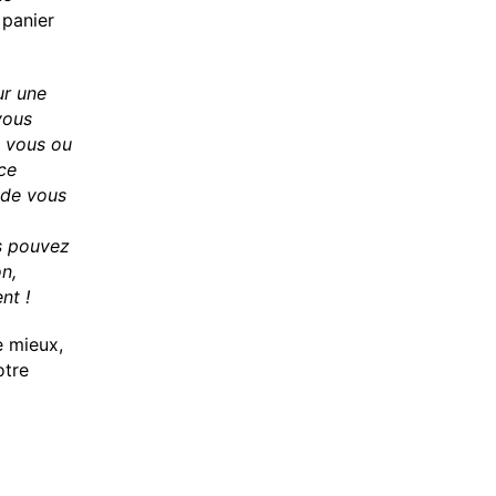
 panier
ur une
vous
z vous ou
ce
 de vous
s pouvez
on,
ent !
e mieux,
otre