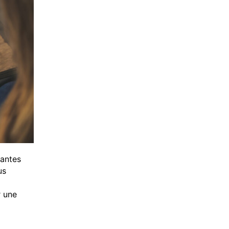
vantes
us
r une