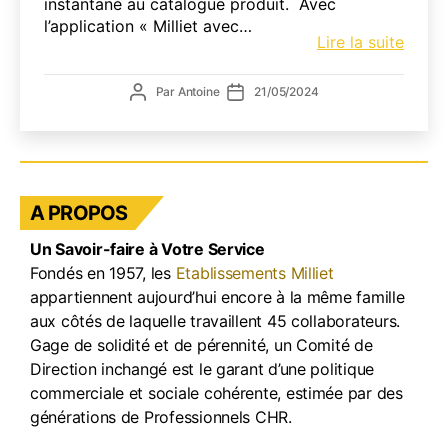
instantané au catalogue produit. Avec
l’application « Milliet avec…
Milliet
Lire la suite
avec
Vous
Auteur
Date
Par
Antoine
21/05/2024
:
de
de
Votre
l’article
l’article
outil
digita
pour
A PROPOS
une
expér
Un Savoir-faire à Votre Service
client
Fondés en 1957, les
Etablissements Milliet
optim
appartiennent aujourd’hui encore à la même famille
aux côtés de laquelle travaillent 45 collaborateurs.
Gage de solidité et de pérennité, un Comité de
Direction inchangé est le garant d’une politique
commerciale et sociale cohérente, estimée par des
générations de Professionnels CHR.