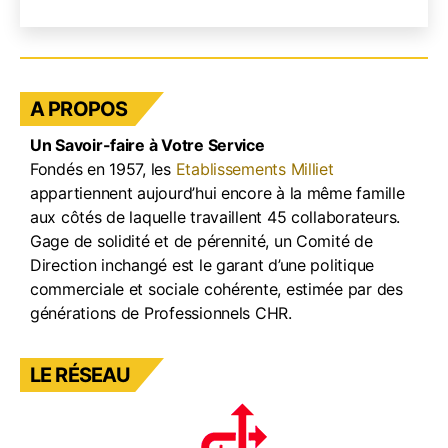
pépit
de
de
que
l’article
l’article
les
client
des
A PROPOS
resta
vont
Un Savoir-faire à Votre Service
adore
Fondés en 1957, les
Etablissements Milliet
appartiennent aujourd’hui encore à la même famille
aux côtés de laquelle travaillent 45 collaborateurs.
Gage de solidité et de pérennité, un Comité de
Direction inchangé est le garant d’une politique
commerciale et sociale cohérente, estimée par des
générations de Professionnels CHR.
LE RÉSEAU