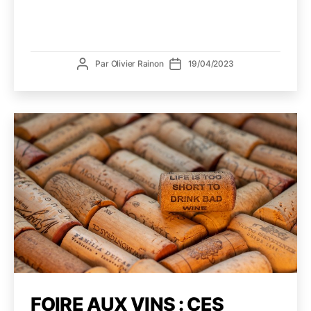
ne
vend
pas
de
Auteur
Date
Par
Olivier Rainon
19/04/2023
vin!
de
de
l’article
l’article
FOIRE AUX VINS : CES