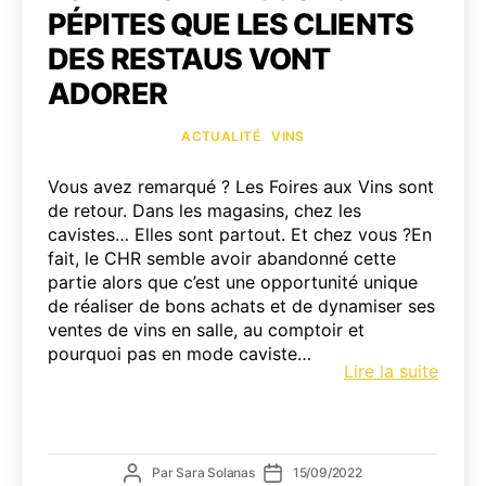
PÉPITES QUE LES CLIENTS
DES RESTAUS VONT
ADORER
Catégories
ACTUALITÉ
VINS
Vous avez remarqué ? Les Foires aux Vins sont
de retour. Dans les magasins, chez les
cavistes… Elles sont partout. Et chez vous ?En
fait, le CHR semble avoir abandonné cette
partie alors que c’est une opportunité unique
de réaliser de bons achats et de dynamiser ses
ventes de vins en salle, au comptoir et
pourquoi pas en mode caviste…
Foire
Lire la suite
aux
Vins
:
Ces
Auteur
Date
Par
Sara Solanas
15/09/2022