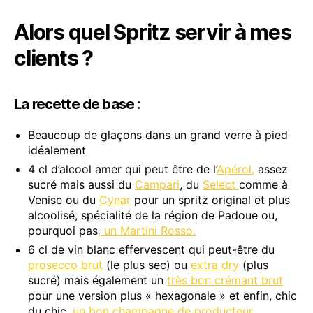
Alors quel Spritz servir à mes
clients ?
La recette de base :
Beaucoup de glaçons dans un grand verre à pied
idéalement
4 cl d’alcool amer qui peut être de l’
Apérol,
assez
sucré mais aussi du
Campari
, du
Select
comme à
Venise ou du
Cynar
pour un spritz original et plus
alcoolisé, spécialité de la région de Padoue ou,
pourquoi pas
, un Martini Rosso.
6 cl de vin blanc effervescent qui peut-être du
prosecco brut
(le plus sec) ou
extra dry
(plus
sucré) mais également un
très bon crémant brut
pour une version plus « hexagonale » et enfin, chic
du chic,
un bon champagne de producteur