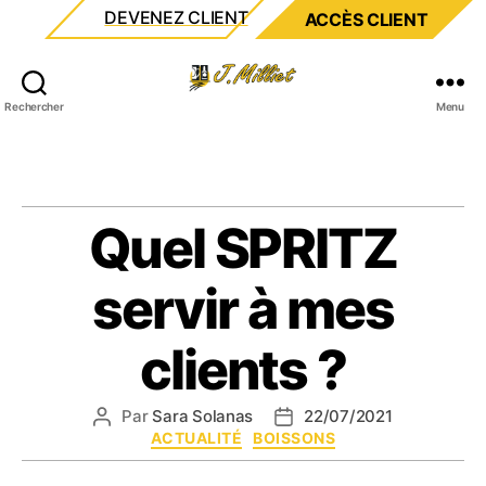
DEVENEZ CLIENT
ACCÈS CLIENT
Milliet
Rechercher
Menu
Quel SPRITZ
servir à mes
clients ?
Par
Sara Solanas
22/07/2021
Auteur
Date
Catégories
ACTUALITÉ
BOISSONS
de
de
l’article
l’article