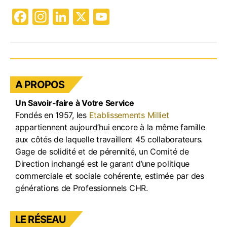
F
In
Li
X
Y
a
st
n
o
c
a
k
u
e
gr
e
T
b
a
dI
u
A PROPOS
o
m
n
b
Un Savoir-faire à Votre Service
o
e
Fondés en 1957, les
Etablissements Milliet
k
appartiennent aujourd’hui encore à la même famille
aux côtés de laquelle travaillent 45 collaborateurs.
Gage de solidité et de pérennité, un Comité de
Direction inchangé est le garant d’une politique
commerciale et sociale cohérente, estimée par des
générations de Professionnels CHR.
LE RÉSEAU