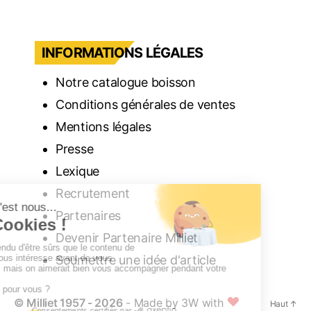
INFORMATIONS LÉGALES
Notre catalogue boisson
Conditions générales de ventes
Mentions légales
Presse
Lexique
Recrutement
Partenaires
Devenir Partenaire Milliet
Soumettre une idée d'article
©
Milliet
1957 - 2026
- Made by
3W with
Haut
↑