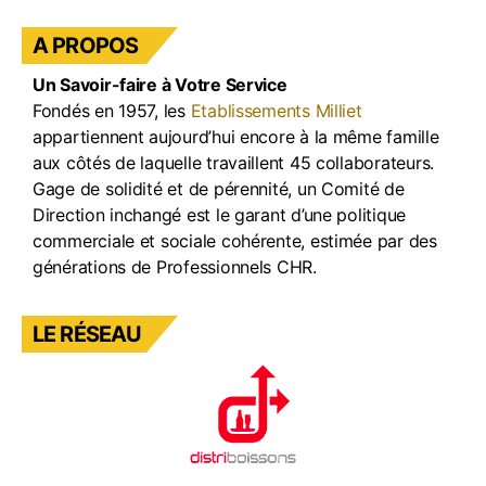
e
gr
e
T
b
a
dI
u
A PROPOS
o
m
n
b
Un Savoir-faire à Votre Service
o
e
Fondés en 1957, les
Etablissements Milliet
k
appartiennent aujourd’hui encore à la même famille
aux côtés de laquelle travaillent 45 collaborateurs.
Gage de solidité et de pérennité, un Comité de
Direction inchangé est le garant d’une politique
commerciale et sociale cohérente, estimée par des
générations de Professionnels CHR.
LE RÉSEAU