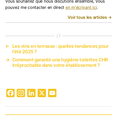
Vous souhaitez que nous discutions ensemble, Vous
pouvez me contacter en direct
en m'écrivant ici
.
Voir tous les articles
→
←
Les vins en terrasse : quelles tendances pour
l’été 2025 ?
→
Comment garantir une hygiène toilettes CHR
irréprochable dans votre établissement ?
F
In
Li
X
Y
a
st
n
o
c
a
k
u