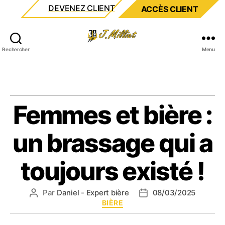
DEVENEZ CLIENT
ACCÈS CLIENT
Milliet
Rechercher
Menu
Femmes et bière :
un brassage qui a
toujours existé !
Par
Daniel - Expert bière
08/03/2025
Auteur
Date
Catégories
BIÈRE
de
de
l’article
l’article