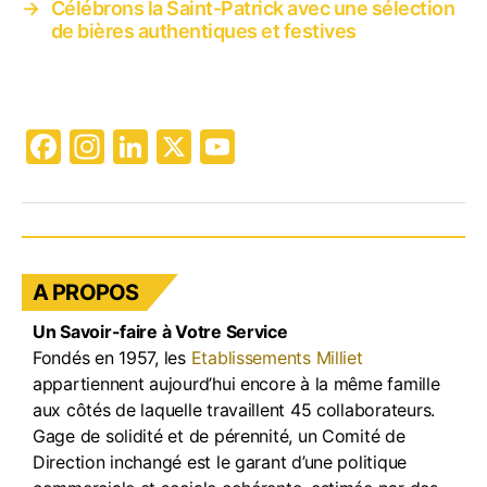
→
Célébrons la Saint-Patrick avec une sélection
de bières authentiques et festives
F
In
Li
X
Y
a
st
n
o
c
a
k
u
e
gr
e
T
b
a
dI
u
A PROPOS
o
m
n
b
Un Savoir-faire à Votre Service
o
e
Fondés en 1957, les
Etablissements Milliet
k
appartiennent aujourd’hui encore à la même famille
aux côtés de laquelle travaillent 45 collaborateurs.
Gage de solidité et de pérennité, un Comité de
Direction inchangé est le garant d’une politique