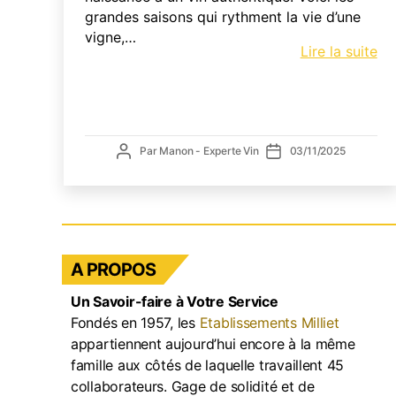
grandes saisons qui rythment la vie d’une
vigne,…
Cy
Lire la suite
de
la
vi
:
de
Auteur
Date
Par
Manon - Experte Vin
03/11/2025
de
de
la
l’article
l’article
tai
d’h
au
ve
A PROPOS
d’
Un Savoir-faire à Votre Service
Fondés en 1957, les
Etablissements Milliet
appartiennent aujourd’hui encore à la même
famille aux côtés de laquelle travaillent 45
collaborateurs. Gage de solidité et de