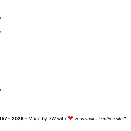
à
de
a
957 - 2026
- Made by
3W with
Vous voulez le même site ?