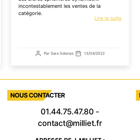
incontestablement les ventes de la
catégorie.
cle
Les
Lire la suite
bières
éphémè
gne
dynami
les
ventes
Auteur
Date
Par
Sara Solanas
13/04/2022
de
de
des
l’article
l’article
lle
bars
iver
x
ndanges
NOUS CONTACTER
automne
01.44.75.47.80
-
contact@milliet.fr