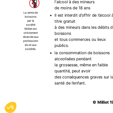
l'alcool à des mineurs
de moins de 18 ans
La vente de
Il est interdit d’offrir de l’alcool 
boissons
titre gratuit
par la
société
à des mineurs dans les débits 
Milliet est
boissons
strictement
réservée aux
et tous commerces ou lieux
professionn
publics.
els et aux
sociétés.
la consommation de boissons
alcoolisées pendant
la grossesse, même en faible
quantité, peut avoir
des conséquences graves sur l
santé de l’enfant.
©
Milliet
1