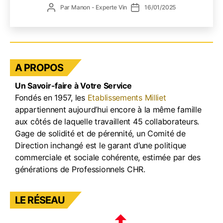
Auteur
Date
Par
Manon - Experte Vin
16/01/2025
sans
de
de
alcoo
l’article
l’article
dans
votre
carte
?
A PROPOS
Un Savoir-faire à Votre Service
Fondés en 1957, les
Etablissements Milliet
appartiennent aujourd’hui encore à la même famille
aux côtés de laquelle travaillent 45 collaborateurs.
Gage de solidité et de pérennité, un Comité de
Direction inchangé est le garant d’une politique
commerciale et sociale cohérente, estimée par des
générations de Professionnels CHR.
LE RÉSEAU