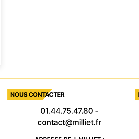
HANT
U
OQ
1
r
lt
NOUS CONTACTER
01.44.75.47.80
-
contact@milliet.fr