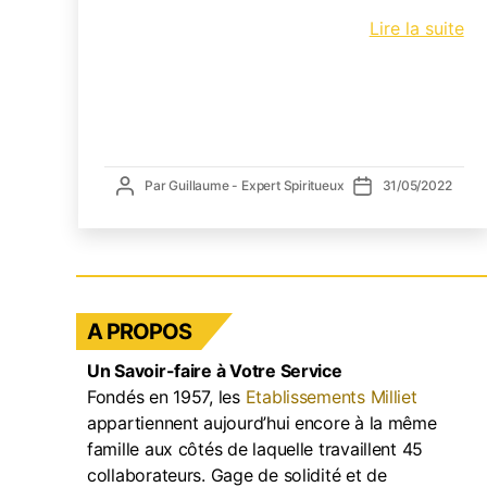
C
Lire la suite
D
C
N°
–
Pu
Ma
Auteur
Date
Par
Guillaume - Expert Spiritueux
31/05/2022
de
de
l’article
l’article
A PROPOS
Un Savoir-faire à Votre Service
Fondés en 1957, les
Etablissements Milliet
appartiennent aujourd’hui encore à la même
famille aux côtés de laquelle travaillent 45
collaborateurs. Gage de solidité et de