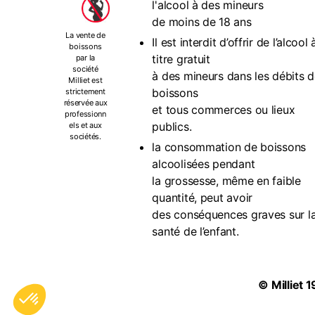
l'alcool à des mineurs
de moins de 18 ans
La vente de
Il est interdit d’offrir de l’alcool 
boissons
titre gratuit
par la
société
à des mineurs dans les débits 
Milliet est
boissons
strictement
réservée aux
et tous commerces ou lieux
professionn
publics.
els et aux
sociétés.
la consommation de boissons
alcoolisées pendant
la grossesse, même en faible
quantité, peut avoir
des conséquences graves sur l
santé de l’enfant.
©
Milliet
1