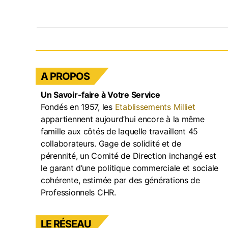
c
a
k
u
e
gr
e
T
b
a
dI
u
o
m
n
b
o
e
A PROPOS
k
Un Savoir-faire à Votre Service
Fondés en 1957, les
Etablissements Milliet
appartiennent aujourd’hui encore à la même
famille aux côtés de laquelle travaillent 45
collaborateurs. Gage de solidité et de
pérennité, un Comité de Direction inchangé est
le garant d’une politique commerciale et sociale
cohérente, estimée par des générations de
Professionnels CHR.
LE RÉSEAU