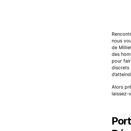
Rencontre
nous vou
de Milli
des homm
pour fai
discrets
d’atteind
Alors prê
laissez-
Por