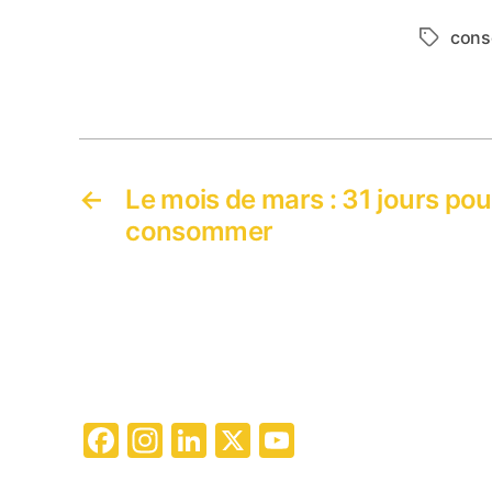
conse
Étiquett
←
Le mois de mars : 31 jours po
consommer
F
In
Li
X
Y
a
st
n
o