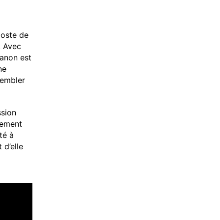
poste de
. Avec
anon est
ne
sembler
ssion
dement
té à
 d’elle