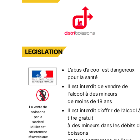
LEGISLATION
L’abus d’alcool est dangereux
pour la santé
Il est interdit de vendre de
l'alcool à des mineurs
de moins de 18 ans
La vente de
Il est interdit d’offrir de l’alcool 
boissons
titre gratuit
par la
société
à des mineurs dans les débits 
Milliet est
boissons
strictement
réservée aux