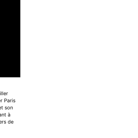
ller
er Paris
et son
ant à
ers de