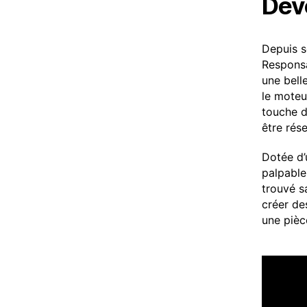
Dév
Depuis s
Responsa
une bell
le moteu
touche d
être rés
Dotée d’
palpable
trouvé s
créer des
une pièc