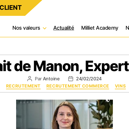
CLIENT
Nos valeurs
Actualité
Milliet Academy
N
ait de Manon, Expert
Par
Antoine
24/02/2024
Auteur
Date
Catégories
RECRUTEMENT
de
RECRUTEMENT COMMERCE
de
VINS
l’article
l’article