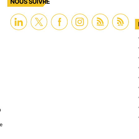
NOUS SUIVRE
PROMO
ACTU
à
de