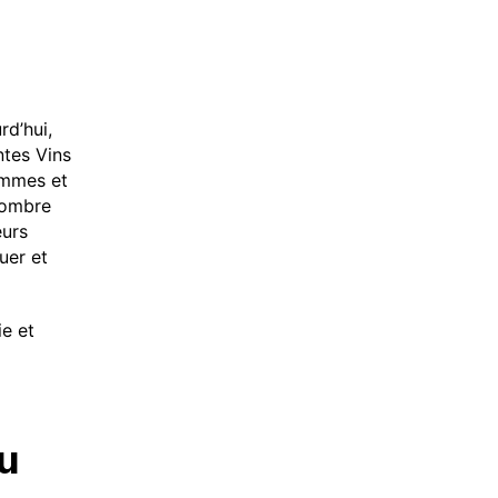
rd’hui,
ntes Vins
femmes et
’ombre
eurs
uer et
ie et
u