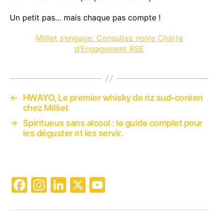
Un petit pas… mais chaque pas compte !
Milliet s’engage. Consultez notre Charte
d’Engagement RSE
←
HWAYO, Le premier whisky de riz sud-coréen
chez Milliet
→
Spiritueux sans alcool : le guide complet pour
les déguster et les servir.
F
In
Li
X
Y
a
st
n
o
c
a
k
u