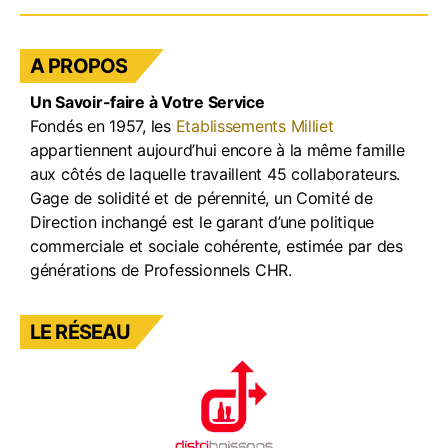
e
gr
e
T
b
a
dI
u
A PROPOS
o
m
n
b
Un Savoir-faire à Votre Service
o
e
Fondés en 1957, les
Etablissements Milliet
k
appartiennent aujourd’hui encore à la même famille
aux côtés de laquelle travaillent 45 collaborateurs.
Gage de solidité et de pérennité, un Comité de
Direction inchangé est le garant d’une politique
commerciale et sociale cohérente, estimée par des
générations de Professionnels CHR.
LE RÉSEAU