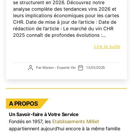
se structurent en 2026. Découvrez notre
analyse complète des tendances vins 2026 et
leurs implications économiques pour les cartes
CHR. Date de mise à jour de l’article : Date de
rédaction de l’article : Le marché du vin CHR
2025 connaît de profondes évolutions :…
Marc
Lire la suite
du
vin
CHR
Auteur
Date
Par
Manon - Experte Vin
13/01/2025
2025
de
de
:
l’article
l’article
Chiffr
et
tenda
A PROPOS
à
conna
Un Savoir-faire à Votre Service
pour
Fondés en 1957, les
Etablissements Milliet
les
appartiennent aujourd’hui encore à la même famille
resta