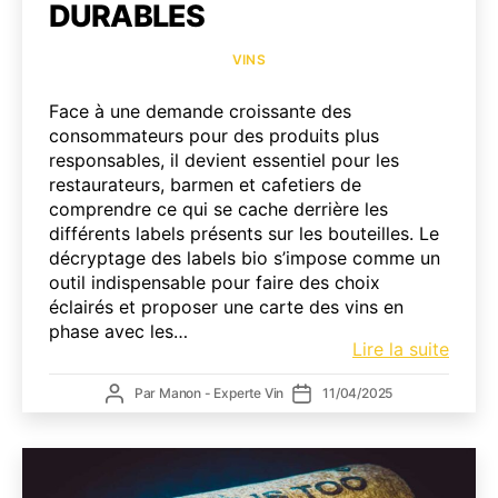
DURABLES
Catégories
VINS
Face à une demande croissante des
consommateurs pour des produits plus
responsables, il devient essentiel pour les
restaurateurs, barmen et cafetiers de
comprendre ce qui se cache derrière les
différents labels présents sur les bouteilles. Le
décryptage des labels bio s’impose comme un
outil indispensable pour faire des choix
éclairés et proposer une carte des vins en
phase avec les…
Quels
Lire la suite
vins
Auteur
Date
Par
Manon - Experte Vin
11/04/2025
propo
de
de
aujour
l’article
l’article
?
Décry
des