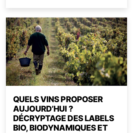
préco
de
de
contr
l’article
l’article
et
prom
pour
un
millé
singul
QUELS VINS PROPOSER
AUJOURD’HUI ?
DÉCRYPTAGE DES LABELS
BIO, BIODYNAMIQUES ET