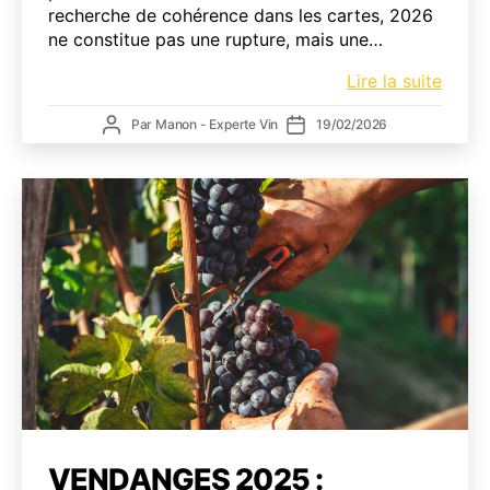
recherche de cohérence dans les cartes, 2026
ne constitue pas une rupture, mais une…
Tenda
Lire la suite
vins
Auteur
Date
Par
Manon - Experte Vin
19/02/2026
2026
de
de
:
l’article
l’article
comp
les
évolu
pour
const
une
carte
perfo
VENDANGES 2025 :