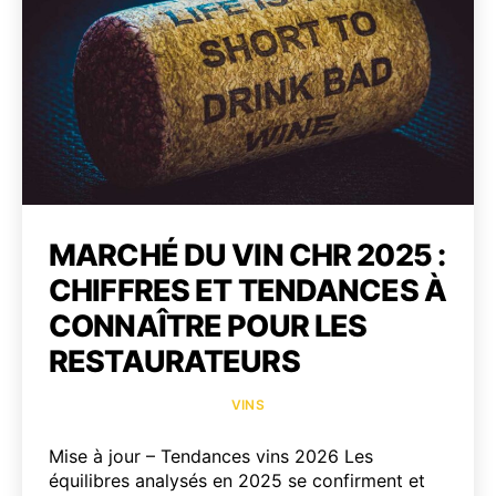
labels
bio,
biody
et
durab
MARCHÉ DU VIN CHR 2025 :
CHIFFRES ET TENDANCES À
CONNAÎTRE POUR LES
RESTAURATEURS
Catégories
VINS
Mise à jour – Tendances vins 2026 Les
équilibres analysés en 2025 se confirment et