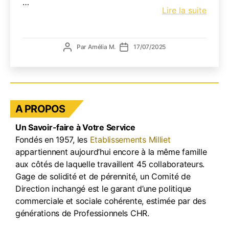
…
Gesti
Lire la suite
de
la
verrer
Auteur
Date
Par
Amélia M.
17/07/2025
en
de
de
terra
l’article
l’article
:
comm
éviter
A PROPOS
la
pénur
Un Savoir-faire à Votre Service
et
Fondés en 1957, les
Etablissements Milliet
la
appartiennent aujourd’hui encore à la même famille
casse
aux côtés de laquelle travaillent 45 collaborateurs.
en
Gage de solidité et de pérennité, un Comité de
haute
Direction inchangé est le garant d’une politique
saiso
?
commerciale et sociale cohérente, estimée par des
générations de Professionnels CHR.