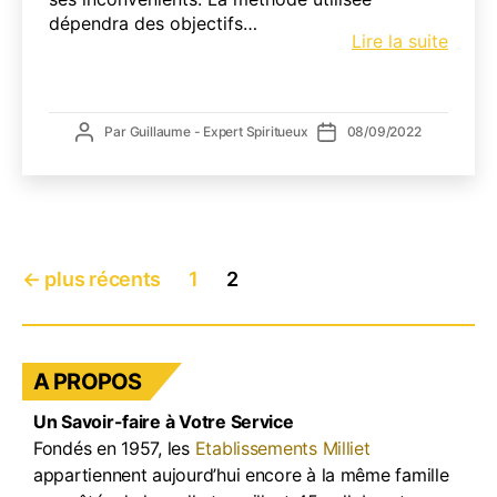
dépendra des objectifs…
Les
Lire la suite
secre
de
la
Auteur
Date
Par
Guillaume - Expert Spiritueux
08/09/2022
fabric
de
de
des
l’article
l’article
spirit
sans
alcoo
Pagination
←
plus récents
1
2
des
publications
A PROPOS
Un Savoir-faire à Votre Service
Fondés en 1957, les
Etablissements Milliet
appartiennent aujourd’hui encore à la même famille