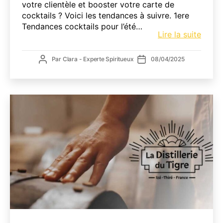
votre clientèle et booster votre carte de
cocktails ? Voici les tendances à suivre. 1ere
Tendances cocktails pour l’été…
Tenda
Lire la suite
Cockt
été
Auteur
Date
Par
Clara - Experte Spiritueux
08/04/2025
2025
de
de
:
l’article
l’article
Les
incon
pour
votre
carte