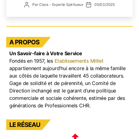
Tigre
Auteur
Date
Par
Clara - Experte Spiritueux
05/03/2025
:
de
de
L’Art
l’article
l’article
artisa
vend
conce
A PROPOS
dans
des
Un Savoir-faire à Votre Service
boutei
Fondés en 1957, les
Etablissements Milliet
appartiennent aujourd’hui encore à la même famille
aux côtés de laquelle travaillent 45 collaborateurs.
Gage de solidité et de pérennité, un Comité de
Direction inchangé est le garant d’une politique
commerciale et sociale cohérente, estimée par des
générations de Professionnels CHR.
LE RÉSEAU