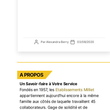
ca
d’
ind
à
un
art
Auteur
Date
Par
Alexandra Berry
03/08/2020
de
de
l’article
l’article
A PROPOS
Un Savoir-faire à Votre Service
Fondés en 1957, les
Etablissements Milliet
appartiennent aujourd’hui encore à la même
famille aux côtés de laquelle travaillent 45
collaborateurs. Gage de solidité et de