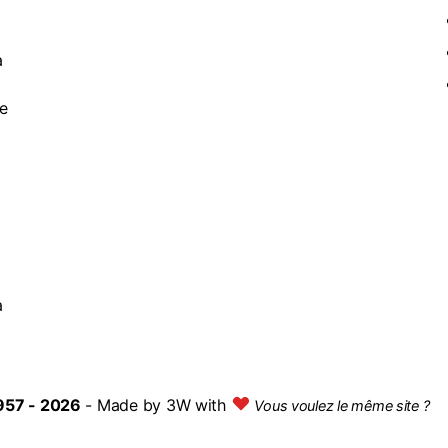
à
de
a
957 - 2026
- Made by
3W with
Vous voulez le même site ?