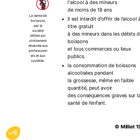
l'alcool à des mineurs
de moins de 18 ans
La vente de
Il est interdit d’offrir de l’alcool 
boissons
titre gratuit
par la
société
à des mineurs dans les débits 
Milliet est
boissons
strictement
réservée aux
et tous commerces ou lieux
professionn
publics.
els et aux
sociétés.
la consommation de boissons
alcoolisées pendant
la grossesse, même en faible
quantité, peut avoir
des conséquences graves sur l
santé de l’enfant.
©
Milliet
1