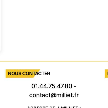
nette,
une
ustrie
NOUS CONTACTER
01.44.75.47.80
-
contact@milliet.fr