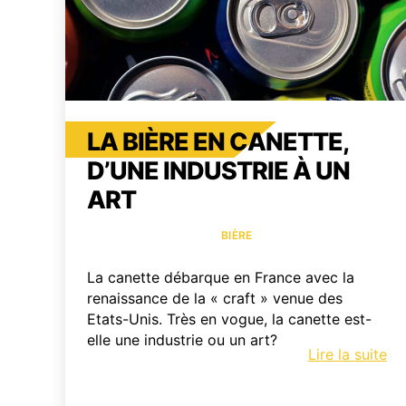
LA BIÈRE EN CANETTE,
D’UNE INDUSTRIE À UN
ART
Catégories
BIÈRE
La canette débarque en France avec la
renaissance de la « craft » venue des
Etats-Unis. Très en vogue, la canette est-
elle une industrie ou un art?
La
Lire la suite
bi
en