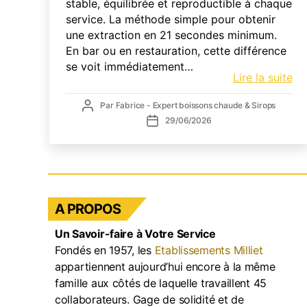
stable, équilibrée et reproductible à chaque
service. La méthode simple pour obtenir
une extraction en 21 secondes minimum.
En bar ou en restauration, cette différence
se voit immédiatement…
Ré
Lire la suite
du
Auteur
Par
Fabrice - Expert boissons chaude & Sirops
mo
de
Date
29/06/2026
à
l’article
de
ca
l’article
pr
po
es
:
A PROPOS
la
Un Savoir-faire à Votre Service
mé
C
Fondés en 1957, les
Etablissements Milliet
appartiennent aujourd’hui encore à la même
famille aux côtés de laquelle travaillent 45
collaborateurs. Gage de solidité et de