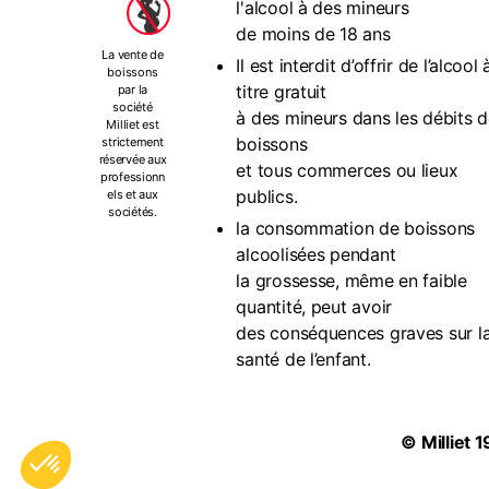
l'alcool à des mineurs
de moins de 18 ans
La vente de
Il est interdit d’offrir de l’alcool 
boissons
titre gratuit
par la
société
à des mineurs dans les débits 
Milliet est
boissons
strictement
réservée aux
et tous commerces ou lieux
professionn
publics.
els et aux
sociétés.
la consommation de boissons
alcoolisées pendant
la grossesse, même en faible
quantité, peut avoir
des conséquences graves sur l
santé de l’enfant.
©
Milliet
1