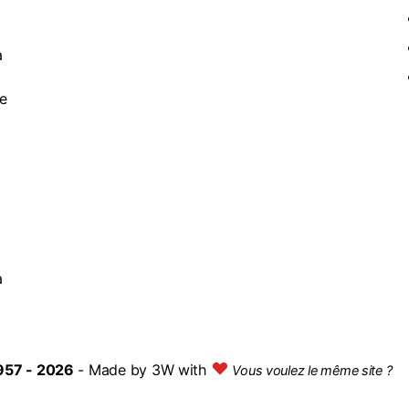
à
de
a
957 - 2026
- Made by
3W with
Vous voulez le même site ?