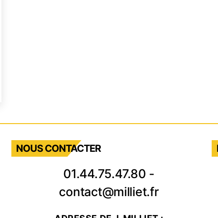
glage
ulin
fé
ofessionnel
ur
presso
NOUS CONTACTER
thode
01.44.75.47.80
-
HR
contact@milliet.fr