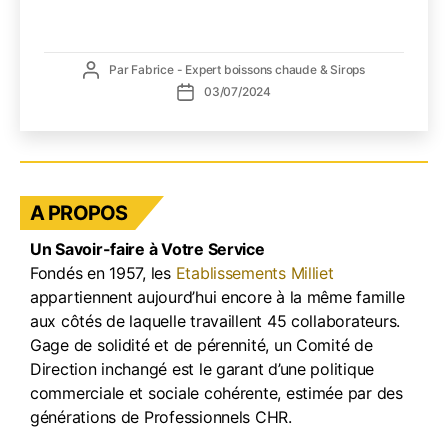
fabri
maiso
Auteur
Par
Fabrice - Expert boissons chaude & Sirops
de
Date
03/07/2024
l’article
de
l’article
A PROPOS
Un Savoir-faire à Votre Service
Fondés en 1957, les
Etablissements Milliet
appartiennent aujourd’hui encore à la même famille
aux côtés de laquelle travaillent 45 collaborateurs.
Gage de solidité et de pérennité, un Comité de
Direction inchangé est le garant d’une politique
commerciale et sociale cohérente, estimée par des
générations de Professionnels CHR.