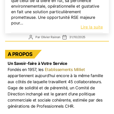
que celui de la bière en fût, sa pertinence
environnementale, opérationnelle et gustative
en fait une solution particulièrement
prometteuse. Une opportunité RSE majeure
pour…
La
Lire la suite
bière
Auteur
Date
Par
Olivier Rainon
31/10/2025
en
de
de
tank
l’article
l’article
CHR
A PROPOS
:
une
Un Savoir-faire à Votre Service
révol
Fondés en 1957, les
Etablissements Milliet
respo
appartiennent aujourd’hui encore à la même famille
et
aux côtés de laquelle travaillent 45 collaborateurs.
savou
Gage de solidité et de pérennité, un Comité de
pour
les
Direction inchangé est le garant d’une politique
profe
commerciale et sociale cohérente, estimée par des
du
générations de Professionnels CHR.
secte