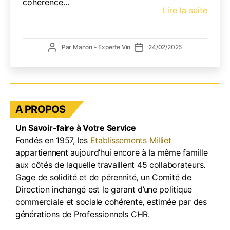
cohérence…
Comm
Lire la suite
boost
votre
resta
Auteur
Date
Par
Manon - Experte Vin
24/02/2025
avec
de
de
une
l’article
l’article
carte
des
vins
A PROPOS
bien
pensé
Un Savoir-faire à Votre Service
?
Fondés en 1957, les
Etablissements Milliet
appartiennent aujourd’hui encore à la même famille
aux côtés de laquelle travaillent 45 collaborateurs.
Gage de solidité et de pérennité, un Comité de
Direction inchangé est le garant d’une politique
commerciale et sociale cohérente, estimée par des
générations de Professionnels CHR.