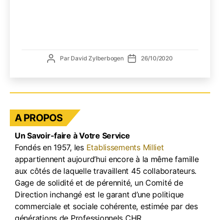
votre
fourn
de
boiss
est
à
Auteur
Date
Par
David Zylberbogen
26/10/2020
vos
de
de
côtés
l’article
l’article
Il
faut
TENI
A PROPOS
!
Un Savoir-faire à Votre Service
Fondés en 1957, les
Etablissements Milliet
appartiennent aujourd’hui encore à la même famille
aux côtés de laquelle travaillent 45 collaborateurs.
Gage de solidité et de pérennité, un Comité de
Direction inchangé est le garant d’une politique
commerciale et sociale cohérente, estimée par des
générations de Professionnels CHR.