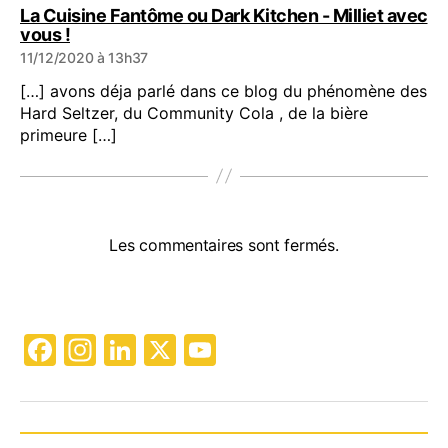
La Cuisine Fantôme ou Dark Kitchen - Milliet avec
dit :
vous !
11/12/2020 à 13h37
[…] avons déja parlé dans ce blog du phénomène des
Hard Seltzer, du Community Cola , de la bière
primeure […]
Les commentaires sont fermés.
F
In
Li
X
Y
a
st
n
o
c
a
k
u
e
gr
e
T