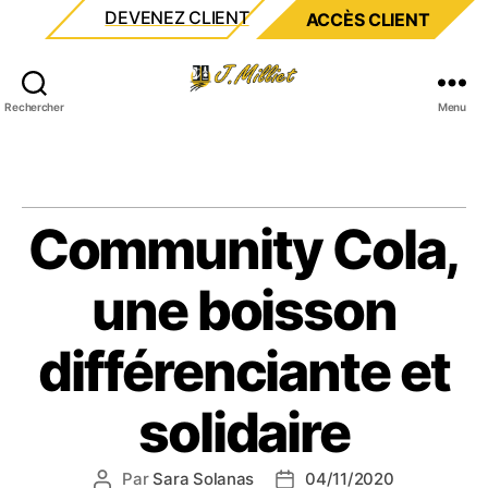
DEVENEZ CLIENT
ACCÈS CLIENT
Milliet
Rechercher
Menu
Community Cola,
une boisson
différenciante et
solidaire
Par
Sara Solanas
04/11/2020
Auteur
Date