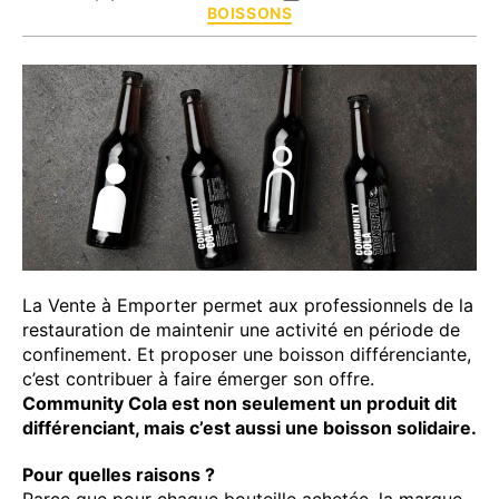
Catégories
BOISSONS
de
de
l’article
l’article
La Vente à Emporter permet aux professionnels de la
restauration de maintenir une activité en période de
confinement. Et proposer une boisson différenciante,
c’est contribuer à faire émerger son offre.
Community Cola est non seulement un produit dit
différenciant, mais c’est aussi une boisson solidaire.
Pour quelles raisons ?
Parce que pour chaque bouteille achetée, la marque