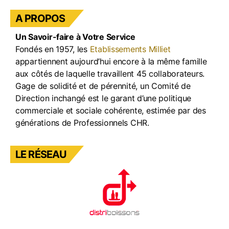
b
a
dI
u
A PROPOS
o
m
n
b
Un Savoir-faire à Votre Service
o
e
Fondés en 1957, les
Etablissements Milliet
k
appartiennent aujourd’hui encore à la même famille
aux côtés de laquelle travaillent 45 collaborateurs.
Gage de solidité et de pérennité, un Comité de
Direction inchangé est le garant d’une politique
commerciale et sociale cohérente, estimée par des
générations de Professionnels CHR.
LE RÉSEAU