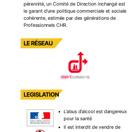
pét
pérennité, un Comité de Direction inchangé est
et
le garant d’une politique commerciale et sociale
ac
cohérente, estimée par des générations de
Professionnels CHR.
LE RÉSEAU
LEGISLATION
L’abus d’alcool est dangereux
pour la santé
Il est interdit de vendre de