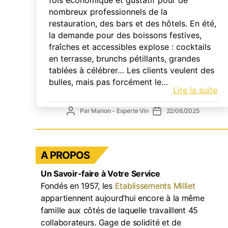
nombreux professionnels de la
restauration, des bars et des hôtels. En été,
la demande pour des boissons festives,
fraîches et accessibles explose : cocktails
en terrasse, brunchs pétillants, grandes
tablées à célébrer… Les clients veulent des
bulles, mais pas forcément le…
Le
Lire la suite
vi
Auteur
Date
Par
Manon - Experte Vin
22/06/2025
ef
de
de
:
l’article
l’article
de
vr
A PROPOS
alt
au
Un Savoir-faire à Votre Service
ch
Fondés en 1957, les
Etablissements Milliet
po
appartiennent aujourd’hui encore à la même
un
famille aux côtés de laquelle travaillent 45
ét
collaborateurs. Gage de solidité et de