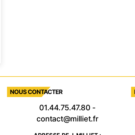
s
ns
fervescents
aies
NOUS CONTACTER
ernatives
01.44.75.47.80
-
ampagne
ur
contact@milliet.fr
é