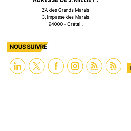
ADRESSE DE J. MILLIET :
illant
ZA des Grands Marais
cessible
3, impasse des Marais
94000 - Créteil.
NOUS SUIVRE
PROMO
ACTU