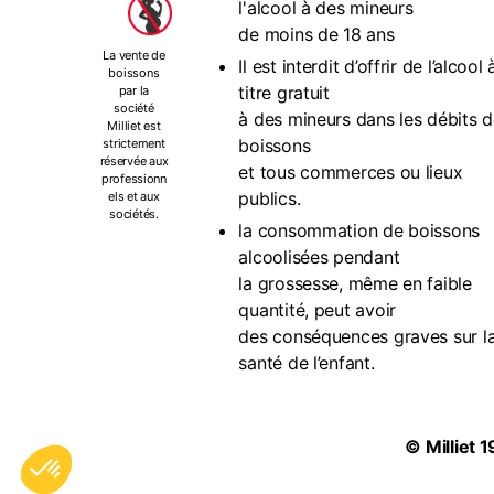
l'alcool à des mineurs
de moins de 18 ans
La vente de
Il est interdit d’offrir de l’alcool 
boissons
titre gratuit
par la
société
à des mineurs dans les débits 
Milliet est
boissons
strictement
réservée aux
et tous commerces ou lieux
professionn
publics.
els et aux
sociétés.
la consommation de boissons
alcoolisées pendant
la grossesse, même en faible
quantité, peut avoir
des conséquences graves sur l
santé de l’enfant.
©
Milliet
1