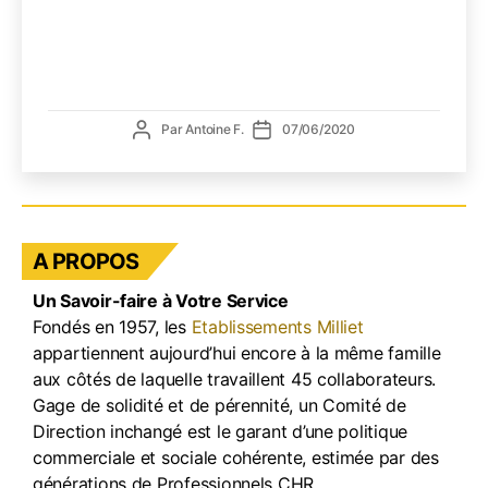
tous
vos
fûts
vide
en
Auteur
Date
Par
Antoine F.
07/06/2020
plast
de
de
(à
l’article
l’article
usage
uniqu
A PROPOS
Un Savoir-faire à Votre Service
Fondés en 1957, les
Etablissements Milliet
appartiennent aujourd’hui encore à la même famille
aux côtés de laquelle travaillent 45 collaborateurs.
Gage de solidité et de pérennité, un Comité de
Direction inchangé est le garant d’une politique
commerciale et sociale cohérente, estimée par des
générations de Professionnels CHR.