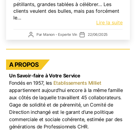
pétillants, grandes tablées à célébrer… Les
clients veulent des bulles, mais pas forcément
le…
Les
Lire la suite
vins
Auteur
Date
Par
Manon - Experte Vin
22/06/2025
effer
de
de
:
l’article
l’article
de
vraies
altern
A PROPOS
au
cham
Un Savoir-faire à Votre Service
pour
Fondés en 1957, les
Etablissements Milliet
un
appartiennent aujourd’hui encore à la même famille
été
aux côtés de laquelle travaillent 45 collaborateurs.
pétill
Gage de solidité et de pérennité, un Comité de
et
Direction inchangé est le garant d’une politique
acces
commerciale et sociale cohérente, estimée par des
générations de Professionnels CHR.