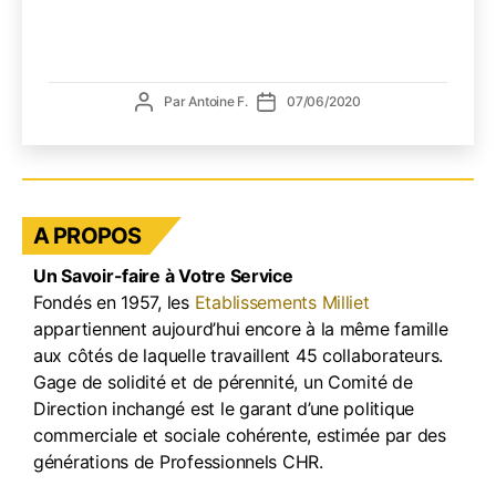
vos
fûts
vide
en
Auteur
Date
Par
Antoine F.
07/06/2020
plast
de
de
(à
l’article
l’article
usage
uniqu
A PROPOS
Un Savoir-faire à Votre Service
Fondés en 1957, les
Etablissements Milliet
appartiennent aujourd’hui encore à la même famille
aux côtés de laquelle travaillent 45 collaborateurs.
Gage de solidité et de pérennité, un Comité de
Direction inchangé est le garant d’une politique
commerciale et sociale cohérente, estimée par des
générations de Professionnels CHR.