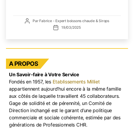
pour
les
profe
Auteur
Par
Fabrice - Expert boissons chaude & Sirops
de
Date
19/03/2025
l’article
de
l’article
A PROPOS
Un Savoir-faire à Votre Service
Fondés en 1957, les
Etablissements Milliet
appartiennent aujourd’hui encore à la même famille
aux côtés de laquelle travaillent 45 collaborateurs.
Gage de solidité et de pérennité, un Comité de
Direction inchangé est le garant d’une politique
commerciale et sociale cohérente, estimée par des
générations de Professionnels CHR.