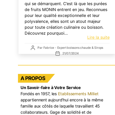
qui se démarquent. C’est là que les purées
de fruits MONIN entrent en jeu. Reconnues
pour leur qualité exceptionnelle et leur
polyvalence, elles sont un atout majeur
pour toute création culinaire ou boisson.
Découvrez pourquoi…
Le
Lire la suite
pu
Auteur
Par
Fabrice - Expert boissons chaude & Sirops
de
de
Date
21/07/2024
fru
l’article
de
MO
l’article
:
Un
A PROPOS
In
po
Un Savoir-faire à Votre Service
les
Fondés en 1957, les
Etablissements Milliet
Pr
appartiennent aujourd’hui encore à la même
du
famille aux côtés de laquelle travaillent 45
C
collaborateurs. Gage de solidité et de