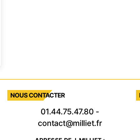
s
rées
its
NIN
NOUS CONTACTER
contournable
ur
01.44.75.47.80
-
ofessionnels
contact@milliet.fr
HR