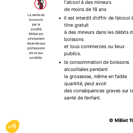
l'alcool à des mineurs
de moins de 18 ans
La vente de
Il est interdit d’offrir de l’alcool 
boissons
titre gratuit
par la
société
à des mineurs dans les débits 
Milliet est
boissons
strictement
réservée aux
et tous commerces ou lieux
professionn
publics.
els et aux
sociétés.
la consommation de boissons
alcoolisées pendant
la grossesse, même en faible
quantité, peut avoir
des conséquences graves sur l
santé de l’enfant.
©
Milliet
1