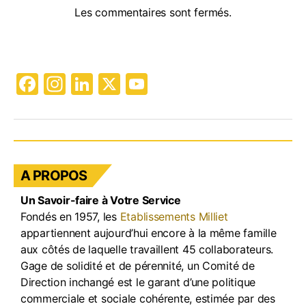
Les commentaires sont fermés.
F
In
Li
X
Y
a
st
n
o
c
a
k
u
e
gr
e
T
b
a
dI
u
A PROPOS
o
m
n
b
Un Savoir-faire à Votre Service
o
e
Fondés en 1957, les
Etablissements Milliet
k
appartiennent aujourd’hui encore à la même famille
aux côtés de laquelle travaillent 45 collaborateurs.
Gage de solidité et de pérennité, un Comité de
Direction inchangé est le garant d’une politique
commerciale et sociale cohérente, estimée par des