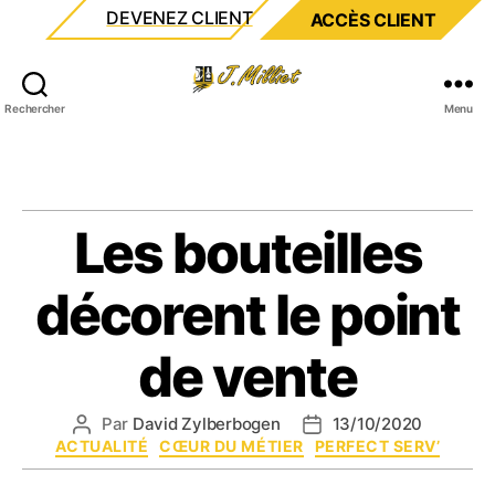
DEVENEZ CLIENT
ACCÈS CLIENT
Milliet
Rechercher
Menu
Les bouteilles
décorent le point
de vente
Par
David Zylberbogen
13/10/2020
Auteur
Date
Catégories
ACTUALITÉ
CŒUR DU MÉTIER
PERFECT SERV’
de
de
l’article
l’article